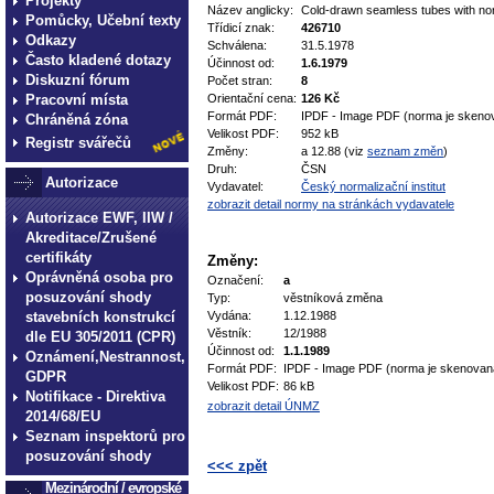
Projekty
Název anglicky:
Cold-drawn seamless tubes with nor
Pomůcky, Učební texty
Třídicí znak:
426710
Odkazy
Schválena:
31.5.1978
Často kladené dotazy
Účinnost od:
1.6.1979
Diskuzní fórum
Počet stran:
8
Pracovní místa
Orientační cena:
126 Kč
Formát PDF:
IPDF - Image PDF (norma je skeno
Chráněná zóna
Velikost PDF:
952 kB
Registr svářečů
Změny:
a 12.88 (viz
seznam změn
)
Druh:
ČSN
Autorizace
Vydavatel:
Český normalizační institut
zobrazit detail normy na stránkách vydavatele
Autorizace EWF, IIW /
Akreditace/Zrušené
certifikáty
Změny:
Oprávněná osoba pro
Označení:
a
posuzování shody
Typ:
věstníková změna
stavebních konstrukcí
Vydána:
1.12.1988
Věstník:
12/1988
dle EU 305/2011 (CPR)
Účinnost od:
1.1.1989
Oznámení,Nestrannost,
Formát PDF:
IPDF - Image PDF (norma je skenovan
GDPR
Velikost PDF:
86 kB
Notifikace - Direktiva
zobrazit detail ÚNMZ
2014/68/EU
Seznam inspektorů pro
posuzování shody
<<< zpět
Mezinárodní / evropské