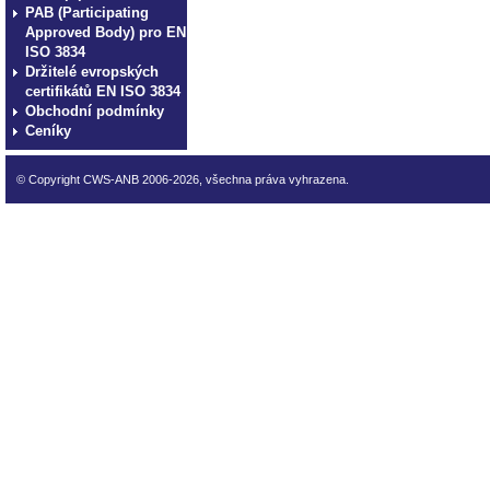
PAB (Participating
Approved Body) pro EN
ISO 3834
Držitelé evropských
certifikátů EN ISO 3834
Obchodní podmínky
Ceníky
© Copyright CWS-ANB 2006-2026, všechna práva vyhrazena.