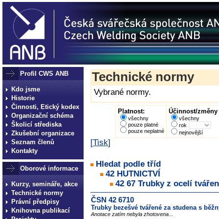
Profil CWS ANB
Technické normy
Kdo jsme
Vybrané normy.
Historie
Činnosti, Etický kodex
Platnost:
Účinnost/změny 
Organizační schéma
všechny
všechny
Školicí střediska
pouze platné
rok
pouze neplatné
Zkušební organizace
nejnovější
[
Tisk
]
Seznam členů
Kontakty
Hledat podle tříd
Oborové informace
42 HUTNICTVÍ
42 67 Trubky z ocelí tváře
Kurzy, semináře, akce
Technické normy
ČSN 42 6710
Právní předpisy
Trubky bezešvé tvářené za studena s běžn
Knihovna publikací
Anotace zatím nebyla zhotovena...