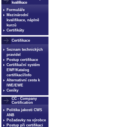
technické normy technické
kvalifikace
normy technické normy tec
Formuláře
Mezinárodní
technické normy technické
kvalifikace, náplně
normy technické normy tec
kurzů
technické normy technické
Certifikáty
Certifikace
Seznam technických
pravidel
Postup certifikace
Certifikační systém
EWF/Katalog
certifikací/Info
Alternativní cesta k
IWE/EWE
Ceníky
CC - Company
Certification
Politika jakosti CWS
ANB
Požadavky na výrobce
Postup při certifikaci