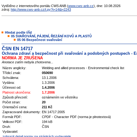
Vytištěno z internetového portálu CWS ANB (
www.cws-anb.cz
), dne: 10.08.2026
zdroj:
http://www.cws-anb.cz/t.py?t=14&i=2243
Hledat podle tříd
05 SVAŘOVÁNÍ, PÁJENÍ, ŘEZÁNÍ KOVŮ A PLASTŮ
05 06 Bezpečnost svařování
ČSN EN 14717
Ochrana zdraví a bezpečnost při svařování a podobných postupech - En
NORMA JE ZRUŠENA
Anotace zatím nebyla zhotovena...
Název anglicky:
Welding and allied processes - Environmental check list
Třídicí znak:
050690
Schválena:
13.1.2006
Vydána:
1.3.2006
Účinnost od:
1.4.2006
Platnost ukončena:
1.7.2006
Způsob převzetí:
oznámením ve věstníku
Počet stran:
20
Orientační cena:
211 Kč
Zapracované dokumenty:
EN 14717:2005
Formát PDF:
CPDF - Character PDF (norma je plnotextová)
Velikost PDF:
194 kB
Druh:
ČSN
Vydavatel:
zobrazit detail normy na stránkách vydavatele