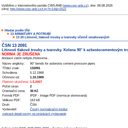
Vytištěno z internetového portálu CWS ANB (
www.cws-anb.cz
), dne: 08.08.2026
zdroj:
http://www.cws-anb.cz/t.py?t=14&i=2522
Hledat podle tříd
13 ARMATURY A POTRUBÍ
13 20 Litinové, tlakové trouby a tvarovky včetně smaltovaných
ČSN 13 2091
Litinové tlakové trouby a tvarovky. Kolena 90° k azbestocementovým t
NORMA JE ZRUŠENA
Anotace zatím nebyla zhotovena...
Název anglicky:
90° bends for asbestos cement pressure pipes
Třídicí znak:
132091
Schválena:
5.12.1968
Účinnost od:
1.10.1969
Platnost ukončena:
1.5.2007
Počet stran:
2
Orientační cena:
36 Kč
Formát PDF:
IPDF - Image PDF (norma je skenovaná)
Velikost PDF:
163 kB
Druh:
ČSN
Vydavatel:
Český normalizační institut
zobrazit detail normy na stránkách vydavatele