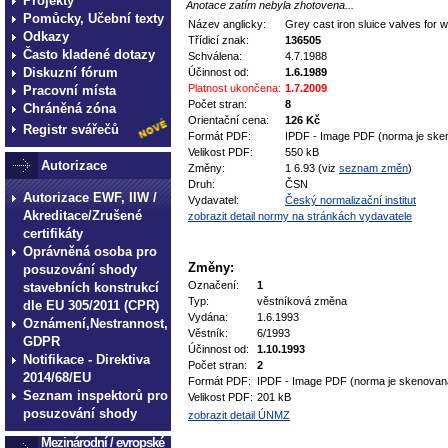
Projekty
Anotace zatím nebyla zhotovena...
Pomůcky, Učební texty
Název anglicky:
Grey cast iron sluice valves for
Odkazy
Třídicí znak:
136505
Často kladené dotazy
Schválena:
4.7.1988
Diskuzní fórum
Účinnost od:
1.6.1989
Platnost ukončena:
1.7.2009
Pracovní místa
Počet stran:
8
Chráněná zóna
Orientační cena:
126 Kč
Registr svářečů
Formát PDF:
IPDF - Image PDF (norma je ske
Velikost PDF:
550 kB
Autorizace
Změny:
1 6.93 (viz
seznam změn
)
Druh:
ČSN
Autorizace EWF, IIW /
Vydavatel:
Český normalizační institut
Akreditace/Zrušené
zobrazit detail normy na stránkách vydavatele
certifikáty
Oprávněná osoba pro
Změny:
posuzování shody
Označení:
1
stavebních konstrukcí
Typ:
věstníková změna
dle EU 305/2011 (CPR)
Vydána:
1.6.1993
Oznámení,Nestrannost,
Věstník:
6/1993
GDPR
Účinnost od:
1.10.1993
Notifikace - Direktiva
Počet stran:
2
2014/68/EU
Formát PDF:
IPDF - Image PDF (norma je skenovan
Seznam inspektorů pro
Velikost PDF:
201 kB
posuzování shody
zobrazit detail ÚNMZ
Mezinárodní / evropské