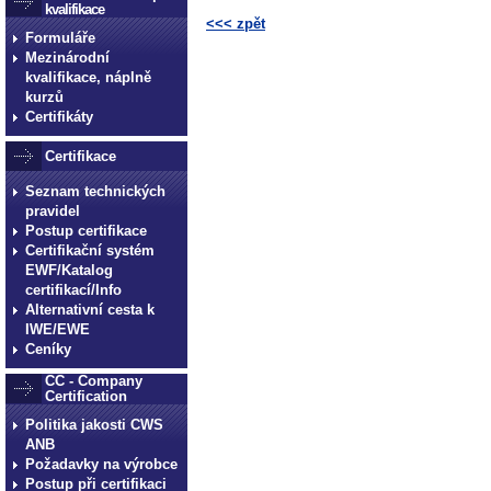
kvalifikace
<<< zpět
Formuláře
Mezinárodní
technické normy technické
kvalifikace, náplně
normy technické normy tec
kurzů
technické normy technické
Certifikáty
normy technické normy tec
Certifikace
technické normy technické
Seznam technických
pravidel
Postup certifikace
Certifikační systém
EWF/Katalog
certifikací/Info
Alternativní cesta k
IWE/EWE
Ceníky
CC - Company
Certification
Politika jakosti CWS
ANB
Požadavky na výrobce
Postup při certifikaci