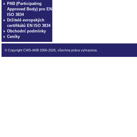
PAB (Participating
Approved Body) pro EN
ISO 3834
Držitelé evropských
certifikátů EN ISO 3834
Obchodní podmínky
Ceníky
© Copyright CWS-ANB 2006-2026, všechna práva vyhrazena.