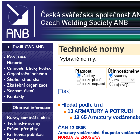
Profil CWS ANB
Technické normy
Kdo jsme
Vybrané normy.
Historie
Činnosti, Etický kodex
Platnost:
Účinnost/změny 
Organizační schéma
všechny
všechny
Školicí střediska
pouze platné
rok
pouze neplatné
Zkušební organizace
nejnovější
[
Tisk
]
Seznam členů
Kontakty
Hledat podle tříd
Oborové informace
13 ARMATURY A POTRUBÍ
13 65 Armatury vodárensk
Kurzy, semináře, akce
Technické normy
ČSN 13 6505
Právní předpisy
Armatury vodárenské. Šoupátka vodárenská
Knihovna publikací
NORMA JE ZRUŠENA