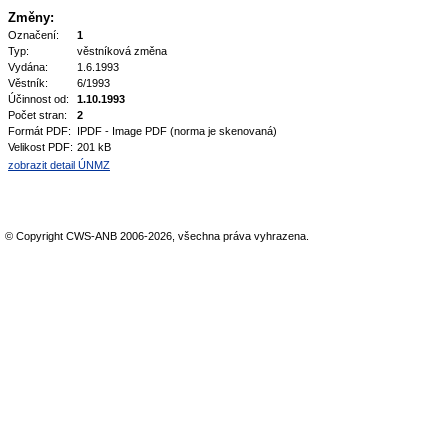
Změny:
Označení:
1
Typ:
věstníková změna
Vydána:
1.6.1993
Věstník:
6/1993
Účinnost od:
1.10.1993
Počet stran:
2
Formát PDF:
IPDF - Image PDF (norma je skenovaná)
Velikost PDF:
201 kB
zobrazit detail ÚNMZ
© Copyright CWS-ANB 2006-2026, všechna práva vyhrazena.