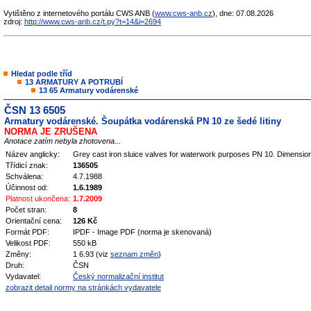
Vytištěno z internetového portálu CWS ANB (
www.cws-anb.cz
), dne: 07.08.2026
zdroj:
http://www.cws-anb.cz/t.py?t=14&i=2694
Hledat podle tříd
13 ARMATURY A POTRUBÍ
13 65 Armatury vodárenské
ČSN 13 6505
Armatury vodárenské. Šoupátka vodárenská PN 10 ze šedé litiny
NORMA JE ZRUŠENA
Anotace zatím nebyla zhotovena...
Název anglicky:
Grey cast iron sluice valves for waterwork purposes PN 10. Dimensio
Třídicí znak:
136505
Schválena:
4.7.1988
Účinnost od:
1.6.1989
Platnost ukončena:
1.7.2009
Počet stran:
8
Orientační cena:
126 Kč
Formát PDF:
IPDF - Image PDF (norma je skenovaná)
Velikost PDF:
550 kB
Změny:
1 6.93 (viz
seznam změn
)
Druh:
ČSN
Vydavatel:
Český normalizační institut
zobrazit detail normy na stránkách vydavatele