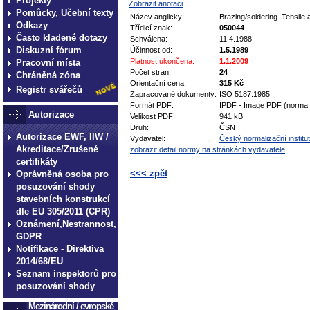
Projekty
Zobrazit anotaci
Pomůcky, Učební texty
Název anglicky:
Brazing/soldering. Tensile 
Odkazy
Třídicí znak:
050044
Často kladené dotazy
Schválena:
11.4.1988
Diskuzní fórum
Účinnost od:
1.5.1989
Platnost ukončena:
1.1.2009
Pracovní místa
Počet stran:
24
Chráněná zóna
Orientační cena:
315 Kč
Registr svářečů
Zapracované dokumenty:
ISO 5187:1985
Formát PDF:
IPDF - Image PDF (norma 
Autorizace
Velikost PDF:
941 kB
Druh:
ČSN
Autorizace EWF, IIW /
Vydavatel:
Český normalizační institut
Akreditace/Zrušené
zobrazit detail normy na stránkách vydavatele
certifikáty
<<< zpět
Oprávněná osoba pro
posuzování shody
technické normy technické
stavebních konstrukcí
dle EU 305/2011 (CPR)
normy technické normy tec
Oznámení,Nestrannost,
technické normy technické
GDPR
normy technické normy tec
Notifikace - Direktiva
2014/68/EU
technické normy technické
Seznam inspektorů pro
posuzování shody
Mezinárodní / evropské