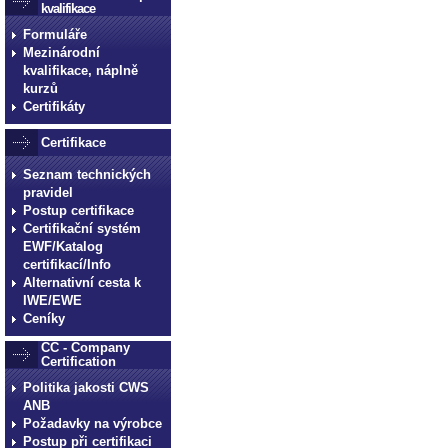
kvalifikace
Formuláře
Mezinárodní
kvalifikace, náplně
kurzů
Certifikáty
Certifikace
Seznam technických
pravidel
Postup certifikace
Certifikační systém
EWF/Katalog
certifikací/Info
Alternativní cesta k
IWE/EWE
Ceníky
CC - Company
Certification
Politika jakosti CWS
ANB
Požadavky na výrobce
Postup při certifikaci