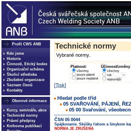
Profil CWS ANB
Technické normy
Kdo jsme
Vybrané normy.
Historie
Činnosti, Etický kodex
Platnost:
Účinnost/změny 
Organizační schéma
všechny
všechny
Školicí střediska
pouze platné
rok
pouze neplatné
Zkušební organizace
nejnovější
[
Tisk
]
Seznam členů
Kontakty
Hledat podle tříd
Oborové informace
05 SVAŘOVÁNÍ, PÁJENÍ, ŘE
05 00 Svařování, všeobecn
Kurzy, semináře, akce
Technické normy
ČSN 05 0044
Právní předpisy
Spájkovanie. Skúšky ťahom a šmykom kap
Knihovna publikací
NORMA JE ZRUŠENA