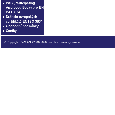
PAB (Participating
Approved Body) pro EN
ISO 3834
Držitelé evropských
certifikátů EN ISO 3834
Obchodní podmínky
Ceníky
© Copyright CWS-ANB 2006-2026, všechna práva vyhrazena.