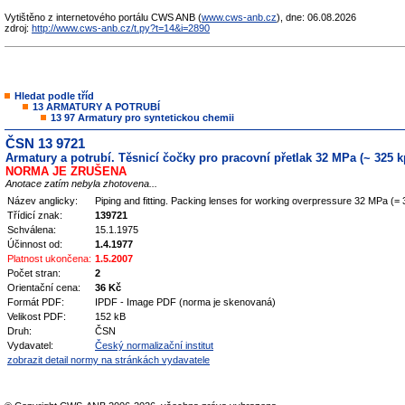
Vytištěno z internetového portálu CWS ANB (
www.cws-anb.cz
), dne: 06.08.2026
zdroj:
http://www.cws-anb.cz/t.py?t=14&i=2890
Hledat podle tříd
13 ARMATURY A POTRUBÍ
13 97 Armatury pro syntetickou chemii
ČSN 13 9721
Armatury a potrubí. Těsnicí čočky pro pracovní přetlak 32 MPa (~ 325 
NORMA JE ZRUŠENA
Anotace zatím nebyla zhotovena...
Název anglicky:
Piping and fitting. Packing lenses for working overpressure 32 MPa (=
Třídicí znak:
139721
Schválena:
15.1.1975
Účinnost od:
1.4.1977
Platnost ukončena:
1.5.2007
Počet stran:
2
Orientační cena:
36 Kč
Formát PDF:
IPDF - Image PDF (norma je skenovaná)
Velikost PDF:
152 kB
Druh:
ČSN
Vydavatel:
Český normalizační institut
zobrazit detail normy na stránkách vydavatele