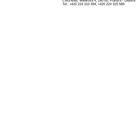
CWS ANB, Velflíkova 4, 160 00, Praha 6 - Dejvice
Tel.: +420 224 310 394, +420 224 315 589