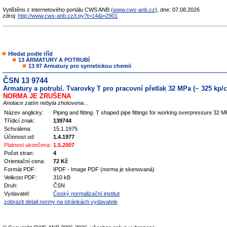
Vytištěno z internetového portálu CWS ANB (
www.cws-anb.cz
), dne: 07.08.2026
zdroj:
http://www.cws-anb.cz/t.py?t=14&i=2901
Hledat podle tříd
13 ARMATURY A POTRUBÍ
13 97 Armatury pro syntetickou chemii
ČSN 13 9744
Armatury a potrubí. Tvarovky T pro pracovní přetlak 32 MPa (~ 325 kp/
NORMA JE ZRUŠENA
Anotace zatím nebyla zhotovena...
Název anglicky:
Piping and fitting. T shaped pipe fittings for working overpressure 32
Třídicí znak:
139744
Schválena:
15.1.1975
Účinnost od:
1.4.1977
Platnost ukončena:
1.5.2007
Počet stran:
4
Orientační cena:
72 Kč
Formát PDF:
IPDF - Image PDF (norma je skenovaná)
Velikost PDF:
310 kB
Druh:
ČSN
Vydavatel:
Český normalizační institut
zobrazit detail normy na stránkách vydavatele