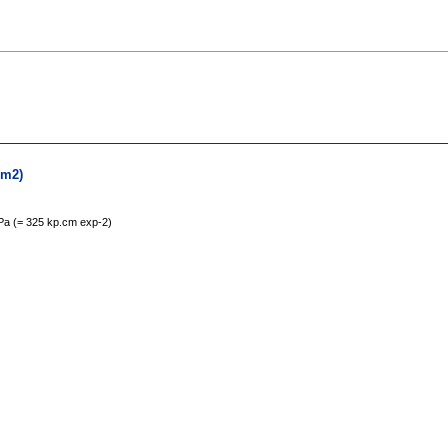
cm2)
 MPa (= 325 kp.cm exp-2)