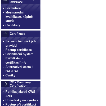
kvalifikace
Formuláře
Mezinárodní
kvalifikace, náplně
kurzů
Certifikáty
Certifikace
Seznam technických
pravidel
Postup certifikace
Certifikační systém
EWF/Katalog
certifikací/Info
Alternativní cesta k
IWE/EWE
Ceníky
CC - Company
Certification
Politika jakosti CWS
ANB
Požadavky na výrobce
Postup při certifikaci