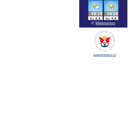
©
Meteopress
www.komora.cz