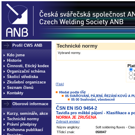
Profil CWS ANB
Technické normy
Vybrané normy.
Kdo jsme
Historie
Činnosti, Etický kodex
Plat
Organizační schéma
Školicí střediska
Zkušební organizace
[
Tisk
]
Seznam členů
Hledat podle tříd
Kontakty
05 SVAŘOVÁNÍ, PÁJENÍ, ŘEZÁNÍ KOVŮ A 
05 00 Svařování, všeobecně
Oborové informace
ČSN EN ISO 9454-2
Tavidla pro měkké pájení - Klasifikace a 
Kurzy, semináře, akce
NORMA JE ZRUŠENA
Technické normy
Zobrazit anotaci
Právní předpisy
Název anglicky:
Soft soldering fluxes - Cla
Knihovna publikací
Třídicí znak:
050047