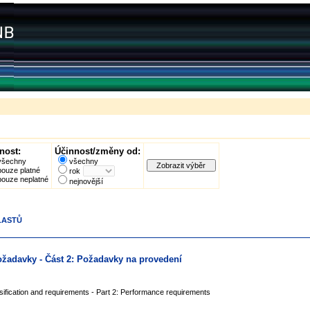
nost:
Účinnost/změny od:
všechny
všechny
pouze platné
rok
pouze neplatné
nejnovější
PLASTŮ
požadavky - Část 2: Požadavky na provedení
ssification and requirements - Part 2: Performance requirements