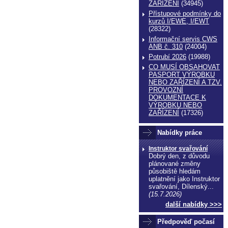
ZAŔÍZENÍ
(34945)
Přístupové podmínky do
kurzů I/EWE, I/EWT
(28322)
Informační servis CWS
ANB č. 310
(24004)
Potrubí 2026
(19988)
CO MUSÍ OBSAHOVAT
PASPORT VÝROBKU
NEBO ZAŘÍZENÍ A TZV.
PROVOZNÍ
DOKUMENTACE K
VÝROBKU NEBO
ZAŘÍZENÍ
(17326)
echnické normy technické normy technické
Nabídky práce
ormy
Instruktor svařování
Dobrý den, z důvodu
plánované změny
působiště hledám
uplatnění jako Instruktor
svařování, Dílenský...
(15.7.2026)
další nabídky >>>
Předpověď počasí