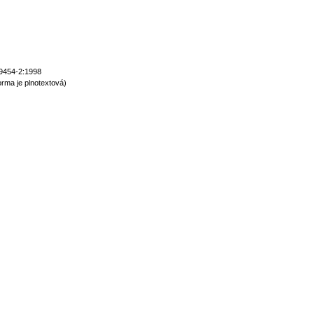
9454-2:1998
rma je plnotextová)
normy technické normy technické normy technické normy technické normy t
hnické normy technické normy technické normy technické normy technické n