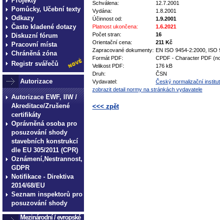
Projekty
Schválena:
12.7.2001
Pomůcky, Učební texty
Vydána:
1.8.2001
Odkazy
Účinnost od:
1.9.2001
Často kladené dotazy
Platnost ukončena:
1.6.2021
Počet stran:
16
Diskuzní fórum
Orientační cena:
211 Kč
Pracovní místa
Zapracované dokumenty:
EN ISO 9454-2:2000, ISO 
Chráněná zóna
Formát PDF:
CPDF - Character PDF (no
Registr svářečů
Velikost PDF:
176 kB
Druh:
ČSN
Autorizace
Vydavatel:
Český normalizační institut
zobrazit detail normy na stránkách vydavatele
Autorizace EWF, IIW /
Akreditace/Zrušené
<<< zpět
certifikáty
technické normy technické normy technické 
Oprávněná osoba pro
normy technické normy technické normy tec
posuzování shody
stavebních konstrukcí
dle EU 305/2011 (CPR)
Oznámení,Nestrannost,
GDPR
Notifikace - Direktiva
2014/68/EU
Seznam inspektorů pro
posuzování shody
Mezinárodní / evropské