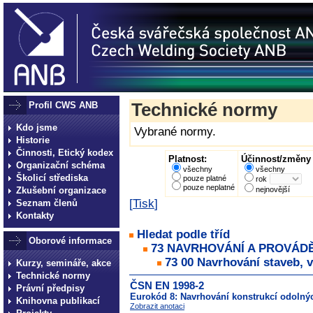
Profil CWS ANB
Technické normy
Kdo jsme
Vybrané normy.
Historie
Činnosti, Etický kodex
Platnost:
Účinnost/změny 
Organizační schéma
všechny
všechny
Školicí střediska
pouze platné
rok
pouze neplatné
Zkušební organizace
nejnovější
[
Tisk
]
Seznam členů
Kontakty
Hledat podle tříd
Oborové informace
73 NAVRHOVÁNÍ A PROVÁD
73 00 Navrhování staveb, 
Kurzy, semináře, akce
Technické normy
ČSN EN 1998-2
Právní předpisy
Eurokód 8: Navrhování konstrukcí odolnýc
Knihovna publikací
Zobrazit anotaci