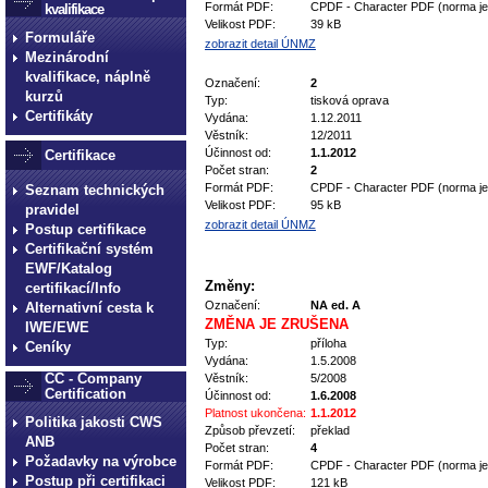
Formát PDF:
CPDF - Character PDF (norma je 
kvalifikace
Velikost PDF:
39 kB
Formuláře
zobrazit detail ÚNMZ
Mezinárodní
kvalifikace, náplně
Označení:
2
kurzů
Typ:
tisková oprava
Certifikáty
Vydána:
1.12.2011
Věstník:
12/2011
Účinnost od:
1.1.2012
Certifikace
Počet stran:
2
Formát PDF:
CPDF - Character PDF (norma je 
Seznam technických
Velikost PDF:
95 kB
pravidel
zobrazit detail ÚNMZ
Postup certifikace
Certifikační systém
EWF/Katalog
Změny:
certifikací/Info
Označení:
NA ed. A
Alternativní cesta k
ZMĚNA JE ZRUŠENA
IWE/EWE
Typ:
příloha
Ceníky
Vydána:
1.5.2008
CC - Company
Věstník:
5/2008
Certification
Účinnost od:
1.6.2008
Platnost ukončena:
1.1.2012
Politika jakosti CWS
Způsob převzetí:
překlad
ANB
Počet stran:
4
Požadavky na výrobce
Formát PDF:
CPDF - Character PDF (norma je 
Postup při certifikaci
Velikost PDF:
121 kB