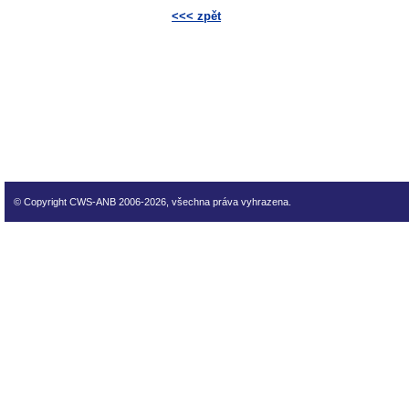
<<< zpět
technické normy technické
normy technické normy tec
technické normy technické
normy technické normy tec
technické normy technické
© Copyright CWS-ANB 2006-2026, všechna práva vyhrazena.