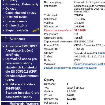
Projekty
Název anglicky:
Eurocode 8: Design of stru
Pomůcky, Učební texty
Poznámka:
Souběžně s touto normou pl
Odkazy
zcela nahradí od 2028-03-
června 2013.
Často kladené dotazy
Třídicí znak:
730036
Diskuzní fórum
Schválena:
11.5.2007
Pracovní místa
Vydána:
1.5.2007
Chráněná zóna
Účinnost od:
1.6.2007
Registr svářečů
Platnost bude ukončena:
31.3.2028
Počet stran:
114
Orientační cena:
728 Kč
Autorizace
Zapracované dokumenty:
EN 1998-2:2005
Formát PDF:
CPDF - Character PDF (no
Autorizace EWF, IIW /
Velikost PDF:
1968 kB
Akreditace/Zrušené
Opravy:
*1 1.11, *2 12.11 (viz
sezn
certifikáty
Změny:
*A1 12.09, *Z1 3.10, *A2 2.
Oprávněná osoba pro
Druh:
ČSN
posuzování shody
Vydavatel:
Český normalizační institut
stavebních konstrukcí
zobrazit detail normy na stránkách vydavatele
dle EU 305/2011 (CPR)
Oznámení,Nestrannost,
Opravy:
GDPR
Notifikace - Direktiva
Označení:
1
Typ:
tisková oprava
2014/68/EU
Vydána:
1.1.2011
Seznam inspektorů pro
Věstník:
1/2011
posuzování shody
Účinnost od:
1.2.2011
Počet stran:
2
Mezinárodní / evropské