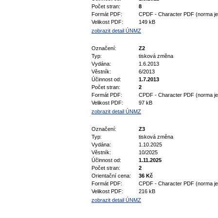
Počet stran:
8
Formát PDF:
CPDF - Character PDF (norma je 
Velikost PDF:
149 kB
zobrazit detail ÚNMZ
Označení:
Z2
Typ:
tisková změna
Vydána:
1.6.2013
Věstník:
6/2013
Účinnost od:
1.7.2013
Počet stran:
2
Formát PDF:
CPDF - Character PDF (norma je 
Velikost PDF:
97 kB
zobrazit detail ÚNMZ
Označení:
Z3
Typ:
tisková změna
Vydána:
1.10.2025
Věstník:
10/2025
Účinnost od:
1.11.2025
Počet stran:
2
Orientační cena:
36 Kč
Formát PDF:
CPDF - Character PDF (norma je 
Velikost PDF:
216 kB
zobrazit detail ÚNMZ