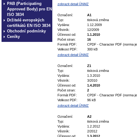
PAB (Participating
zobrazit detail ÚNMZ
Approved Body) pro EN
ISO 3834
Označení:
A1
Držitelé evropských
Typ:
tisková změna
Vydána:
1.12.2009
certifikátů EN ISO 3834
Věstník:
12/2009
Obchodní podmínky
Účinnost od:
1.1.2010
Ceníky
Počet stran:
16
Formát PDF:
CPDF - Character PDF (norma je 
Velikost PDF:
300 kB
zobrazit detail ÚNMZ
Označení:
Z1
Typ:
tisková změna
Vydána:
1.3.2010
Věstník:
3/2010
Účinnost od:
1.4.2010
Počet stran:
2
Formát PDF:
CPDF - Character PDF (norma je 
Velikost PDF:
96 kB
zobrazit detail ÚNMZ
Označení:
A2
Typ:
tisková změna
Vydána:
1.2.2012
Věstník:
2/2012
Účinnost od:
1.3.2012