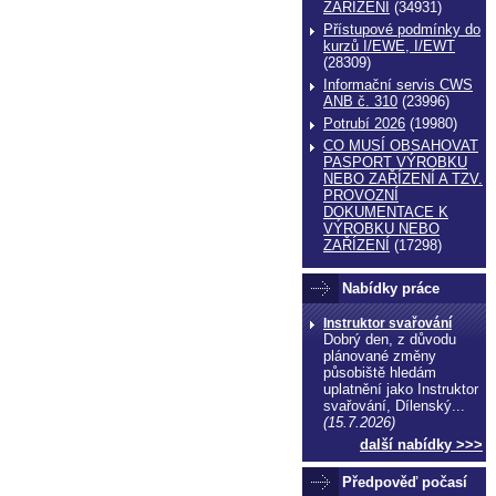
ZAŔÍZENÍ
(34931)
Přístupové podmínky do
kurzů I/EWE, I/EWT
(28309)
Informační servis CWS
ANB č. 310
(23996)
Potrubí 2026
(19980)
CO MUSÍ OBSAHOVAT
PASPORT VÝROBKU
NEBO ZAŘÍZENÍ A TZV.
PROVOZNÍ
DOKUMENTACE K
VÝROBKU NEBO
ZAŘÍZENÍ
(17298)
echnické normy technické normy technické
Nabídky práce
ormy
Instruktor svařování
Dobrý den, z důvodu
plánované změny
působiště hledám
uplatnění jako Instruktor
svařování, Dílenský...
(15.7.2026)
další nabídky >>>
Předpověď počasí