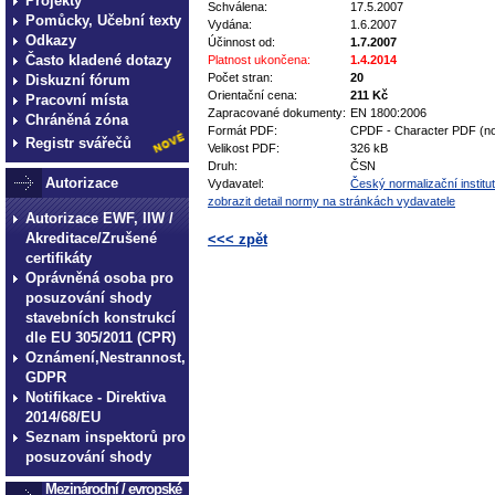
Projekty
Schválena:
17.5.2007
Pomůcky, Učební texty
Vydána:
1.6.2007
Odkazy
Účinnost od:
1.7.2007
Často kladené dotazy
Platnost ukončena:
1.4.2014
Počet stran:
20
Diskuzní fórum
Orientační cena:
211 Kč
Pracovní místa
Zapracované dokumenty:
EN 1800:2006
Chráněná zóna
Formát PDF:
CPDF - Character PDF (no
Registr svářečů
Velikost PDF:
326 kB
Druh:
ČSN
Autorizace
Vydavatel:
Český normalizační institut
zobrazit detail normy na stránkách vydavatele
Autorizace EWF, IIW /
Akreditace/Zrušené
<<< zpět
certifikáty
technické normy technické normy technické 
Oprávněná osoba pro
normy technické normy technické normy tec
posuzování shody
stavebních konstrukcí
dle EU 305/2011 (CPR)
Oznámení,Nestrannost,
GDPR
Notifikace - Direktiva
2014/68/EU
Seznam inspektorů pro
posuzování shody
Mezinárodní / evropské