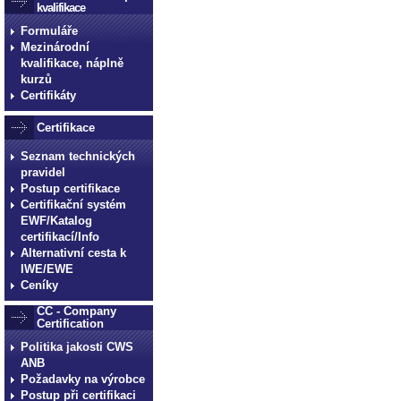
kvalifikace
Formuláře
Mezinárodní
kvalifikace, náplně
kurzů
Certifikáty
Certifikace
Seznam technických
pravidel
Postup certifikace
Certifikační systém
EWF/Katalog
certifikací/Info
Alternativní cesta k
IWE/EWE
Ceníky
CC - Company
Certification
Politika jakosti CWS
ANB
Požadavky na výrobce
Postup při certifikaci