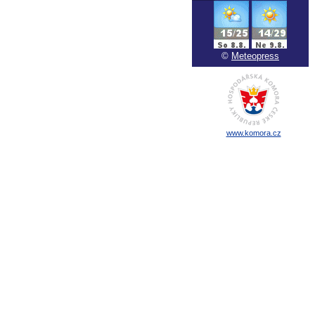
©
Meteopress
www.komora.cz