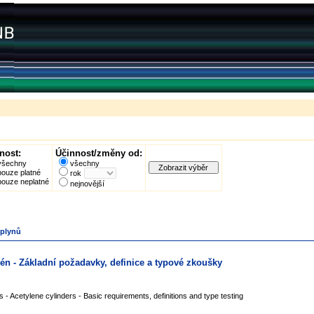
nost:
Účinnost/změny od:
všechny
všechny
pouze platné
rok
pouze neplatné
nejnovější
 plynů
én - Základní požadavky, definice a typové zkoušky
 - Acetylene cylinders - Basic requirements, definitions and type testing