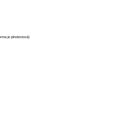
rma je plnotextová)
normy technické normy technické normy technické normy technické normy t
hnické normy technické normy technické normy technické normy technické n