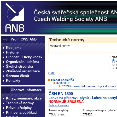
Profil CWS ANB
Technické normy
Vybrané normy.
Kdo jsme
Historie
Činnosti, Etický kodex
Plat
Organizační schéma
Školicí střediska
Zkušební organizace
[
Tisk
]
Seznam členů
Hledat podle tříd
Kontakty
07 KOTLE
07 83 Kovové tlakové nádoby k dopravě
Oborové informace
ČSN EN 1800
Lahve na přepravu plynů - Lahve na acetyl
Kurzy, semináře, akce
NORMA JE ZRUŠENA
Technické normy
Zobrazit anotaci
Právní předpisy
Název anglicky:
Transportable gas cylinders
Knihovna publikací
Třídicí znak:
078320