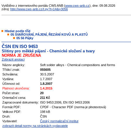
Vytištěno z internetového portálu CWS ANB (
www.cws-anb.cz
), dne: 09.08.2026
zdroj:
http://www.cws-anb.cz/t.py?t=14&i=3056
Hledat podle tříd
05 SVAŘOVÁNÍ, PÁJENÍ, ŘEZÁNÍ KOVŮ A PLASTŮ
05 56 Pájky
ČSN EN ISO 9453
Slitiny pro měkké pájení - Chemické složení a tvary
NORMA JE ZRUŠENA
Zobrazit anotaci
Název anglicky:
Soft solder alloys - Chemical compositions and forms
Třídicí znak:
055605
Schválena:
30.5.2007
Vydána:
1.7.2007
Účinnost od:
1.8.2007
Platnost ukončena:
1.4.2015
Počet stran:
20
Orientační cena:
211 Kč
Zapracované dokumenty:
ISO 9453:2006, EN ISO 9453:2006
Formát PDF:
CPDF - Character PDF (norma je plnotextová)
Velikost PDF:
198 kB
Druh:
ČSN
Vydavatel:
Český normalizační institut
zobrazit detail normy na stránkách vydavatele