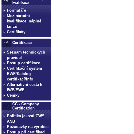
kvalifikace
Formuláře
Mezinárodní
kvalifikace, náplně
kurzů
Certifikáty
Certifikace
Seznam technických
pravidel
Postup certifikace
Certifikační systém
EWF/Katalog
certifikací/Info
Alternativní cesta k
IWE/EWE
Ceníky
CC - Company
Certification
Politika jakosti CWS
ANB
Požadavky na výrobce
Postup při certifikaci