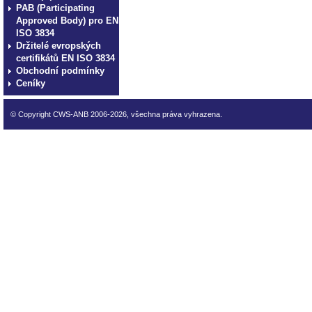
PAB (Participating
Approved Body) pro EN
ISO 3834
Držitelé evropských
certifikátů EN ISO 3834
Obchodní podmínky
Ceníky
© Copyright CWS-ANB 2006-2026, všechna práva vyhrazena.