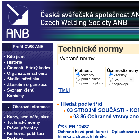
Profil CWS ANB
Technické normy
Kdo jsme
Vybrané normy.
Historie
Činnosti, Etický kodex
Platnost:
Účinnost/změny 
Organizační schéma
všechny
všechny
Školicí střediska
pouze platné
rok
pouze neplatné
Zkušební organizace
nejnovější
[
Tisk
]
Seznam členů
Kontakty
Hledat podle tříd
Oborové informace
03 STROJNÍ SOUČÁSTI - K
03 86 Ochranné vrstvy an
Kurzy, semináře, akce
Technické normy
ČSN EN 12487
Právní předpisy
Ochrana kovů proti korozi - Oplachované
Knihovna publikací
hliníku a slitinách hliníku