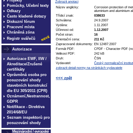
Projekty
Zobrazit anotaci
Pomůcky, Učební texty
Název anglicky:
Corrosion protection of me
Odkazy
aluminium and aluminium al
Třídicí znak:
038633
Často kladené dotazy
Schválena:
24.9.2007
Diskuzní fórum
Vydána:
1.11.2007
Pracovní místa
Účinnost od:
1.12.2007
Chráněná zóna
Počet stran:
16
Registr svářečů
Orientační cena:
211 Kč
Zapracované dokumenty:
EN 12487:2007
Autorizace
Formát PDF:
CPDF - Character PDF (no
Velikost PDF:
242 kB
Autorizace EWF, IIW /
Druh:
ČSN
Vydavatel:
Český normalizační institut
Akreditace/Zrušené
zobrazit detail normy na stránkách vydavatele
certifikáty
Oprávněná osoba pro
<<< zpět
posuzování shody
stavebních konstrukcí
technické normy technické
dle EU 305/2011 (CPR)
normy technické normy tec
Oznámení,Nestrannost,
GDPR
technické normy technické
Notifikace - Direktiva
normy technické normy tec
2014/68/EU
technické normy technické
Seznam inspektorů pro
posuzování shody
Mezinárodní / evropské