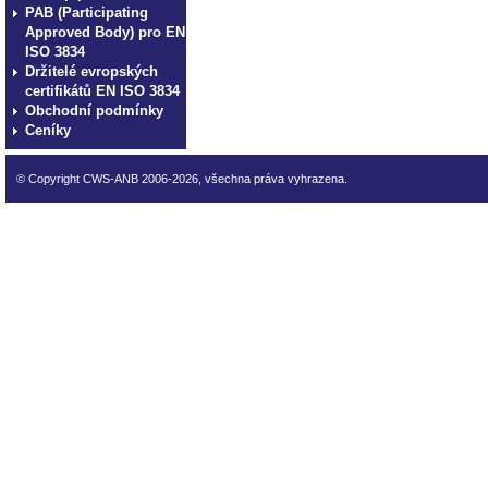
PAB (Participating
Approved Body) pro EN
ISO 3834
Držitelé evropských
certifikátů EN ISO 3834
Obchodní podmínky
Ceníky
© Copyright CWS-ANB 2006-2026, všechna práva vyhrazena.