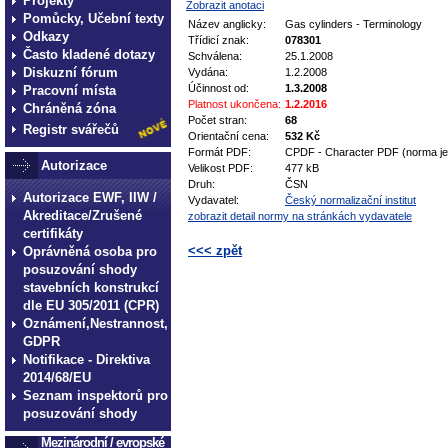
Projekty
Zobrazit anotaci
Pomůcky, Učební texty
Název anglicky:
Gas cylinders - Terminology
Odkazy
Třídicí znak:
078301
Často kladené dotazy
Schválena:
25.1.2008
Diskuzní fórum
Vydána:
1.2.2008
Účinnost od:
1.3.2008
Pracovní místa
Platnost ukončena:
1.2.2016
Chráněná zóna
Počet stran:
68
Registr svářečů
Orientační cena:
532 Kč
Formát PDF:
CPDF - Character PDF (norma je 
Autorizace
Velikost PDF:
477 kB
Druh:
ČSN
Autorizace EWF, IIW /
Vydavatel:
Český normalizační institut
Akreditace/Zrušené
zobrazit detail normy na stránkách vydavatele
certifikáty
<<< zpět
Oprávněná osoba pro
posuzování shody
technické normy technické
stavebních konstrukcí
dle EU 305/2011 (CPR)
normy technické normy tec
Oznámení,Nestrannost,
technické normy technické
GDPR
normy technické normy tec
Notifikace - Direktiva
2014/68/EU
technické normy technické
Seznam inspektorů pro
posuzování shody
Mezinárodní / evropské