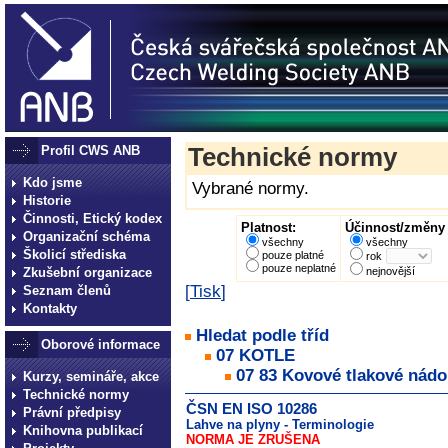
Profil CWS ANB
Technické normy
Kdo jsme
Vybrané normy.
Historie
Činnosti, Etický kodex
Platnost:
Účinnost/změny 
Organizační schéma
všechny
všechny
Školicí střediska
pouze platné
rok
pouze neplatné
Zkušební organizace
nejnovější
[
Tisk
]
Seznam členů
Kontakty
Hledat podle tříd
Oborové informace
07 KOTLE
07 83 Kovové tlakové nádo
Kurzy, semináře, akce
Technické normy
ČSN EN ISO 10286
Právní předpisy
Lahve na plyny - Terminologie
Knihovna publikací
NORMA JE ZRUŠENA