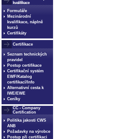
kvalifikace
Formuláře
Mezinárodní
kvalifikace, náplně
kurzů
Certifikáty
Certifikace
Seznam technických
pravidel
Postup certifikace
Certifikační systém
EWF/Katalog
certifikací/Info
Alternativní cesta k
IWE/EWE
Ceníky
CC - Company
Certification
Politika jakosti CWS
ANB
Požadavky na výrobce
Postup při certifikaci