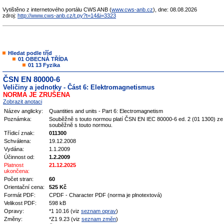
Vytištěno z internetového portálu CWS ANB (
www.cws-anb.cz
), dne: 08.08.2026
zdroj:
http://www.cws-anb.cz/t.py?t=14&i=3323
Hledat podle tříd
01 OBECNÁ TŘÍDA
01 13 Fyzika
ČSN EN 80000-6
Veličiny a jednotky - Část 6: Elektromagnetismus
NORMA JE ZRUŠENA
Zobrazit anotaci
Název anglicky:
Quantities and units - Part 6: Electromagnetism
Poznámka:
Souběžně s touto normou platí ČSN EN IEC 80000-6 ed. 2 (01 1300) ze z
souběžně s touto normou.
Třídicí znak:
011300
Schválena:
19.12.2008
Vydána:
1.1.2009
Účinnost od:
1.2.2009
Platnost
21.12.2025
ukončena:
Počet stran:
60
Orientační cena:
525 Kč
Formát PDF:
CPDF - Character PDF (norma je plnotextová)
Velikost PDF:
598 kB
Opravy:
*1 10.16 (viz
seznam oprav
)
Změny:
*Z1 9.23 (viz
seznam změn
)