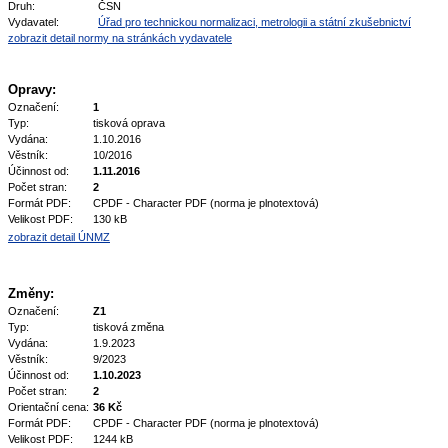
Druh:
ČSN
Vydavatel:
Úřad pro technickou normalizaci, metrologii a státní zkušebnictví
zobrazit detail normy na stránkách vydavatele
Opravy:
Označení:
1
Typ:
tisková oprava
Vydána:
1.10.2016
Věstník:
10/2016
Účinnost od:
1.11.2016
Počet stran:
2
Formát PDF:
CPDF - Character PDF (norma je plnotextová)
Velikost PDF:
130 kB
zobrazit detail ÚNMZ
Změny:
Označení:
Z1
Typ:
tisková změna
Vydána:
1.9.2023
Věstník:
9/2023
Účinnost od:
1.10.2023
Počet stran:
2
Orientační cena:
36 Kč
Formát PDF:
CPDF - Character PDF (norma je plnotextová)
Velikost PDF:
1244 kB