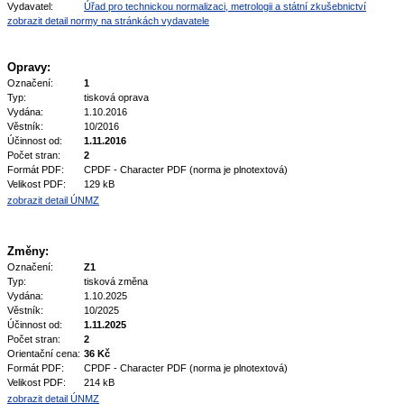
Vydavatel:
Úřad pro technickou normalizaci, metrologii a státní zkušebnictví
zobrazit detail normy na stránkách vydavatele
Opravy:
Označení:
1
Typ:
tisková oprava
Vydána:
1.10.2016
Věstník:
10/2016
Účinnost od:
1.11.2016
Počet stran:
2
Formát PDF:
CPDF - Character PDF (norma je plnotextová)
Velikost PDF:
129 kB
zobrazit detail ÚNMZ
Změny:
Označení:
Z1
Typ:
tisková změna
Vydána:
1.10.2025
Věstník:
10/2025
Účinnost od:
1.11.2025
Počet stran:
2
Orientační cena:
36 Kč
Formát PDF:
CPDF - Character PDF (norma je plnotextová)
Velikost PDF:
214 kB
zobrazit detail ÚNMZ