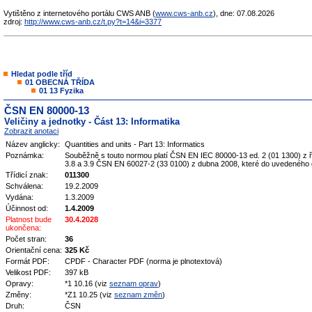
Vytištěno z internetového portálu CWS ANB (
www.cws-anb.cz
), dne: 07.08.2026
zdroj:
http://www.cws-anb.cz/t.py?t=14&i=3377
Hledat podle tříd
01 OBECNÁ TŘÍDA
01 13 Fyzika
ČSN EN 80000-13
Veličiny a jednotky - Část 13: Informatika
Zobrazit anotaci
Název anglicky:
Quantities and units - Part 13: Informatics
Poznámka:
Souběžně s touto normou platí ČSN EN IEC 80000-13 ed. 2 (01 1300) z ří
3.8 a 3.9 ČSN EN 60027-2 (33 0100) z dubna 2008, které do uvedeného d
Třídicí znak:
011300
Schválena:
19.2.2009
Vydána:
1.3.2009
Účinnost od:
1.4.2009
Platnost bude
30.4.2028
ukončena:
Počet stran:
36
Orientační cena:
325 Kč
Formát PDF:
CPDF - Character PDF (norma je plnotextová)
Velikost PDF:
397 kB
Opravy:
*1 10.16 (viz
seznam oprav
)
Změny:
*Z1 10.25 (viz
seznam změn
)
Druh:
ČSN