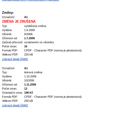
Změny:
Označení:
A1
ZMĚNA JE ZRUŠENA
Typ:
vyhlášená změna
Vydána:
1.6.2006
Věstník:
6/2006
Účinnost od:
1.7.2006
Způsob převzetí:
oznámením ve věstníku
Počet stran:
16
Formát PDF:
CPDF - Character PDF (norma je plnotextová)
Velikost PDF:
220 kB
zobrazit detail ÚNMZ
Označení:
A1
Typ:
tisková změna
Vydána:
1.10.2006
Věstník:
10/2006
Účinnost od:
1.11.2006
Počet stran:
12
Orientační cena:
198 Kč
Formát PDF:
CPDF - Character PDF (norma je plnotextová)
Velikost PDF:
255 kB
zobrazit detail ÚNMZ