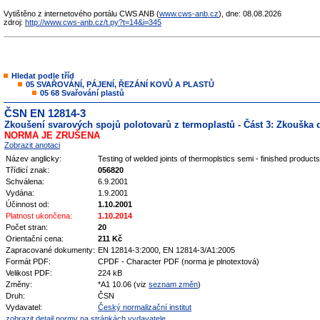
Vytištěno z internetového portálu CWS ANB (
www.cws-anb.cz
), dne: 08.08.2026
zdroj:
http://www.cws-anb.cz/t.py?t=14&i=345
Hledat podle tříd
05 SVAŘOVÁNÍ, PÁJENÍ, ŘEZÁNÍ KOVŮ A PLASTŮ
05 68 Svařování plastů
ČSN EN 12814-3
Zkoušení svarových spojů polotovarů z termoplastů - Část 3: Zkoušk
NORMA JE ZRUŠENA
Zobrazit anotaci
Název anglicky:
Testing of welded joints of thermoplstics semi - finished products
Třídicí znak:
056820
Schválena:
6.9.2001
Vydána:
1.9.2001
Účinnost od:
1.10.2001
Platnost ukončena:
1.10.2014
Počet stran:
20
Orientační cena:
211 Kč
Zapracované dokumenty:
EN 12814-3:2000, EN 12814-3/A1:2005
Formát PDF:
CPDF - Character PDF (norma je plnotextová)
Velikost PDF:
224 kB
Změny:
*A1 10.06 (viz
seznam změn
)
Druh:
ČSN
Vydavatel:
Český normalizační institut
zobrazit detail normy na stránkách vydavatele