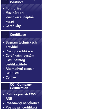
kvalifikace
Formuláře
Mezinárodní
kvalifikace, náplně
kurzů
Certifikáty
Certifikace
Seznam technických
pravidel
Postup certifikace
Certifikační systém
EWF/Katalog
certifikací/Info
Alternativní cesta k
IWE/EWE
Ceníky
CC - Company
Certification
Politika jakosti CWS
ANB
Požadavky na výrobce
Postup při certifikaci