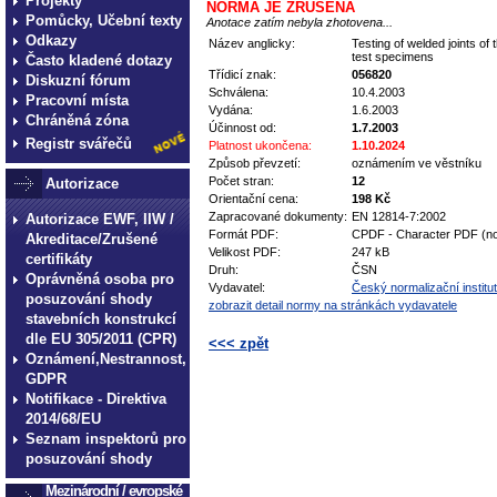
Projekty
NORMA JE ZRUŠENA
Pomůcky, Učební texty
Anotace zatím nebyla zhotovena...
Odkazy
Název anglicky:
Testing of welded joints of
test specimens
Často kladené dotazy
Třídicí znak:
056820
Diskuzní fórum
Schválena:
10.4.2003
Pracovní místa
Vydána:
1.6.2003
Chráněná zóna
Účinnost od:
1.7.2003
Registr svářečů
Platnost ukončena:
1.10.2024
Způsob převzetí:
oznámením ve věstníku
Počet stran:
12
Autorizace
Orientační cena:
198 Kč
Zapracované dokumenty:
EN 12814-7:2002
Autorizace EWF, IIW /
Formát PDF:
CPDF - Character PDF (no
Akreditace/Zrušené
Velikost PDF:
247 kB
certifikáty
Druh:
ČSN
Oprávněná osoba pro
Vydavatel:
Český normalizační institut
posuzování shody
zobrazit detail normy na stránkách vydavatele
stavebních konstrukcí
dle EU 305/2011 (CPR)
<<< zpět
Oznámení,Nestrannost,
technické normy technické
GDPR
Notifikace - Direktiva
normy technické normy tec
2014/68/EU
technické normy technické
Seznam inspektorů pro
normy technické normy tec
posuzování shody
technické normy technické
Mezinárodní / evropské