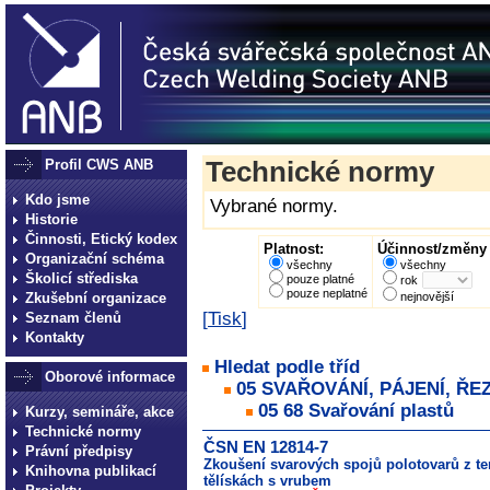
Profil CWS ANB
Technické normy
Kdo jsme
Vybrané normy.
Historie
Činnosti, Etický kodex
Platnost:
Účinnost/změny 
Organizační schéma
všechny
všechny
Školicí střediska
pouze platné
rok
pouze neplatné
Zkušební organizace
nejnovější
[
Tisk
]
Seznam členů
Kontakty
Hledat podle tříd
Oborové informace
05 SVAŘOVÁNÍ, PÁJENÍ, ŘE
05 68 Svařování plastů
Kurzy, semináře, akce
Technické normy
ČSN EN 12814-7
Právní předpisy
Zkoušení svarových spojů polotovarů z te
Knihovna publikací
tělískách s vrubem