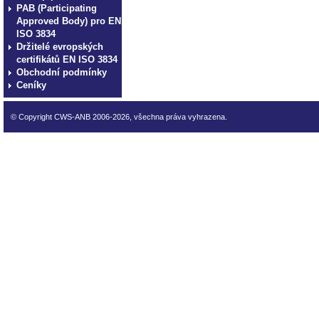
PAB (Participating
Approved Body) pro EN
ISO 3834
Držitelé evropských
certifikátů EN ISO 3834
Obchodní podmínky
Ceníky
© Copyright CWS-ANB 2006-2026, všechna práva vyhrazena.