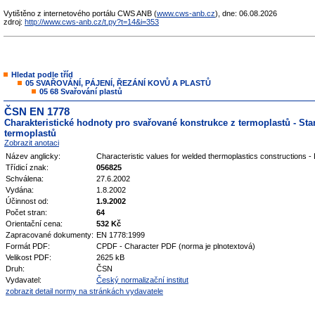
Vytištěno z internetového portálu CWS ANB (
www.cws-anb.cz
), dne: 06.08.2026
zdroj:
http://www.cws-anb.cz/t.py?t=14&i=353
Hledat podle tříd
05 SVAŘOVÁNÍ, PÁJENÍ, ŘEZÁNÍ KOVŮ A PLASTŮ
05 68 Svařování plastů
ČSN EN 1778
Charakteristické hodnoty pro svařované konstrukce z termoplastů - S
termoplastů
Zobrazit anotaci
Název anglicky:
Characteristic values for welded thermoplastics constructions -
Třídicí znak:
056825
Schválena:
27.6.2002
Vydána:
1.8.2002
Účinnost od:
1.9.2002
Počet stran:
64
Orientační cena:
532 Kč
Zapracované dokumenty:
EN 1778:1999
Formát PDF:
CPDF - Character PDF (norma je plnotextová)
Velikost PDF:
2625 kB
Druh:
ČSN
Vydavatel:
Český normalizační institut
zobrazit detail normy na stránkách vydavatele