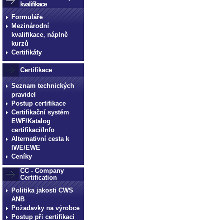
kvalifikace
Formuláře
Mezinárodní
kvalifikace, náplně
kurzů
Certifikáty
Certifikace
Seznam technických
pravidel
Postup certifikace
Certifikační systém
EWF/Katalog
certifikací/Info
Alternativní cesta k
IWE/EWE
Ceníky
CC - Company
Certification
Politika jakosti CWS
ANB
Požadavky na výrobce
Postup při certifikaci