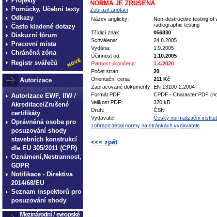
Projekty
NORMA JE ZRUŠENA
Pomůcky, Učební texty
Zobrazit anotaci
Odkazy
Název anglicky:
Non-destructive testing of 
radiographic testing
Často kladené dotazy
Třídicí znak:
056830
Diskuzní fórum
Schválena:
24.8.2005
Pracovní místa
Vydána:
1.9.2005
Chráněná zóna
Účinnost od:
1.10.2005
Registr svářečů
Platnost ukončena:
1.4.2020
Počet stran:
20
Orientační cena:
211 Kč
Autorizace
Zapracované dokumenty:
EN 13100-2:2004
Formát PDF:
CPDF - Character PDF (no
Autorizace EWF, IIW /
Velikost PDF:
320 kB
Akreditace/Zrušené
Druh:
ČSN
certifikáty
Vydavatel:
Český normalizační institut
Oprávněná osoba pro
zobrazit detail normy na stránkách vydavatele
posuzování shody
stavebních konstrukcí
<<< zpět
dle EU 305/2011 (CPR)
Oznámení,Nestrannost,
technické normy technické
GDPR
normy technické normy tec
Notifikace - Direktiva
technické normy technické
2014/68/EU
Seznam inspektorů pro
normy technické normy tec
posuzování shody
technické normy technické
Mezinárodní / evropské