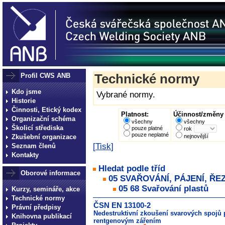
Profil CWS ANB
Technické normy
Kdo jsme
Vybrané normy.
Historie
Činnosti, Etický kodex
Platnost:
Účinnost/změny 
Organizační schéma
všechny
všechny
Školicí střediska
pouze platné
rok
pouze neplatné
Zkušební organizace
nejnovější
[
Tisk
]
Seznam členů
Kontakty
Hledat podle tříd
Oborové informace
05 SVAŘOVÁNÍ, PÁJENÍ, ŘE
05 68 Svařování plastů
Kurzy, semináře, akce
Technické normy
ČSN EN 13100-2
Právní předpisy
Nedestruktivní zkoušení svarových spojů p
Knihovna publikací
rentgenovým zářením