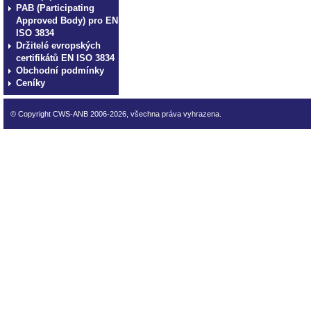
PAB (Participating
Approved Body) pro EN
ISO 3834
Držitelé evropských
certifikátů EN ISO 3834
Obchodní podmínky
Ceníky
© Copyright CWS-ANB 2006-2026, všechna práva vyhrazena.