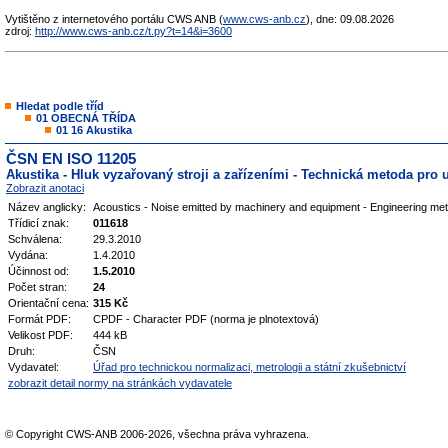
Vytištěno z internetového portálu CWS ANB (
www.cws-anb.cz
), dne: 09.08.2026
zdroj:
http://www.cws-anb.cz/t.py?t=14&i=3600
Hledat podle tříd
01 OBECNÁ TŘÍDA
01 16 Akustika
ČSN EN ISO 11205
Akustika - Hluk vyzařovaný stroji a zařízeními - Technická metoda pro 
Zobrazit anotaci
Název anglicky:
Acoustics - Noise emitted by machinery and equipment - Engineering method
Třídicí znak:
011618
Schválena:
29.3.2010
Vydána:
1.4.2010
Účinnost od:
1.5.2010
Počet stran:
24
Orientační cena:
315 Kč
Formát PDF:
CPDF - Character PDF (norma je plnotextová)
Velikost PDF:
444 kB
Druh:
ČSN
Vydavatel:
Úřad pro technickou normalizaci, metrologii a státní zkušebnictví
zobrazit detail normy na stránkách vydavatele
© Copyright CWS-ANB 2006-2026, všechna práva vyhrazena.