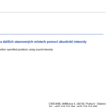
y a dalších stanovených místech pomocí akustické intenzity
ther specified positions using sound intensity
CWS ANB, Velflíkova 4, 160 00, Praha 6 - Dejvice
Tel.: +420 224 310 394, +420 224 315 589