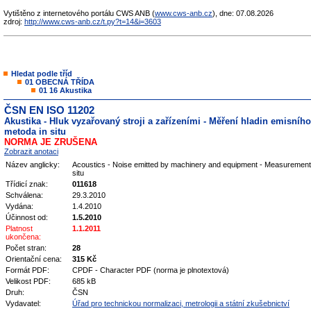
Vytištěno z internetového portálu CWS ANB (
www.cws-anb.cz
), dne: 07.08.2026
zdroj:
http://www.cws-anb.cz/t.py?t=14&i=3603
Hledat podle tříd
01 OBECNÁ TŘÍDA
01 16 Akustika
ČSN EN ISO 11202
Akustika - Hluk vyzařovaný stroji a zařízeními - Měření hladin emisníh
metoda in situ
NORMA JE ZRUŠENA
Zobrazit anotaci
Název anglicky:
Acoustics - Noise emitted by machinery and equipment - Measurement of
situ
Třídicí znak:
011618
Schválena:
29.3.2010
Vydána:
1.4.2010
Účinnost od:
1.5.2010
Platnost
1.1.2011
ukončena:
Počet stran:
28
Orientační cena:
315 Kč
Formát PDF:
CPDF - Character PDF (norma je plnotextová)
Velikost PDF:
685 kB
Druh:
ČSN
Vydavatel:
Úřad pro technickou normalizaci, metrologii a státní zkušebnictví