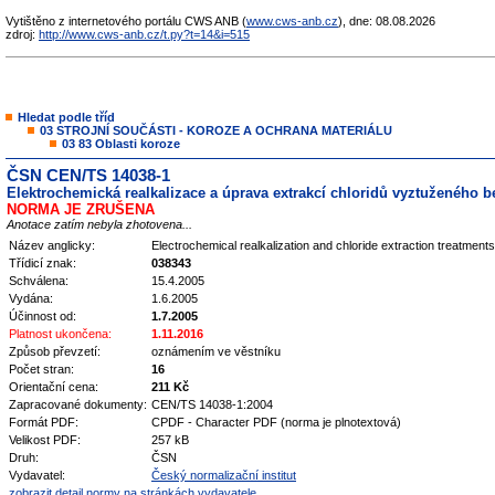
Vytištěno z internetového portálu CWS ANB (
www.cws-anb.cz
), dne: 08.08.2026
zdroj:
http://www.cws-anb.cz/t.py?t=14&i=515
Hledat podle tříd
03 STROJNÍ SOUČÁSTI - KOROZE A OCHRANA MATERIÁLU
03 83 Oblasti koroze
ČSN CEN/TS 14038-1
Elektrochemická realkalizace a úprava extrakcí chloridů vyztuženého be
NORMA JE ZRUŠENA
Anotace zatím nebyla zhotovena...
Název anglicky:
Electrochemical realkalization and chloride extraction treatments 
Třídicí znak:
038343
Schválena:
15.4.2005
Vydána:
1.6.2005
Účinnost od:
1.7.2005
Platnost ukončena:
1.11.2016
Způsob převzetí:
oznámením ve věstníku
Počet stran:
16
Orientační cena:
211 Kč
Zapracované dokumenty:
CEN/TS 14038-1:2004
Formát PDF:
CPDF - Character PDF (norma je plnotextová)
Velikost PDF:
257 kB
Druh:
ČSN
Vydavatel:
Český normalizační institut
zobrazit detail normy na stránkách vydavatele