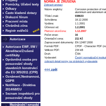
Projekty
NORMA JE ZRUŠENA
Pomůcky, Učební texty
Zobrazit anotaci
Odkazy
Název anglicky:
Corrosion protection of me
aluminium and aluminium al
Často kladené dotazy
Třídicí znak:
038633
Diskuzní fórum
Schválena:
18.12.2000
Pracovní místa
Vydána:
1.1.2001
Chráněná zóna
Účinnost od:
1.2.2001
Registr svářečů
Platnost ukončena:
1.12.2007
Počet stran:
16
Orientační cena:
211 Kč
Autorizace
Zapracované dokumenty:
EN 12487:2000
Formát PDF:
CPDF - Character PDF (no
Autorizace EWF, IIW /
Velikost PDF:
234 kB
Akreditace/Zrušené
Druh:
ČSN
certifikáty
Vydavatel:
Český normalizační institut
Oprávněná osoba pro
zobrazit detail normy na stránkách vydavatele
posuzování shody
stavebních konstrukcí
<<< zpět
dle EU 305/2011 (CPR)
Oznámení,Nestrannost,
technické normy technické
GDPR
normy technické normy tec
Notifikace - Direktiva
technické normy technické
2014/68/EU
Seznam inspektorů pro
normy technické normy tec
posuzování shody
technické normy technické
Mezinárodní / evropské