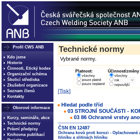
Profil CWS ANB
Technické normy
Kdo jsme
Vybrané normy.
Historie
Činnosti, Etický kodex
Platnost:
Účinnost/změny 
Organizační schéma
všechny
všechny
Školicí střediska
pouze platné
rok
pouze neplatné
Zkušební organizace
nejnovější
[
Tisk
]
Seznam členů
Kontakty
Hledat podle tříd
Oborové informace
03 STROJNÍ SOUČÁSTI - K
03 86 Ochranné vrstvy an
Kurzy, semináře, akce
Technické normy
ČSN EN 12487
Právní předpisy
Ochrana kovů proti korozi - Oplachované
Knihovna publikací
hliníku a slitinách hliníku