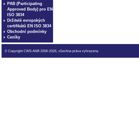
PAB (Participating
Approved Body) pro EN
ISO 3834
Držitelé evropských
certifikátů EN ISO 3834
Obchodní podmínky
Ceníky
© Copyright CWS-ANB 2006-2026, všechna práva vyhrazena.