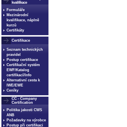
kvalifikace
Formuláře
Mezinárodní
kvalifikace, náplně
kurzů
Certifikáty
Certifikace
Seznam technických
pravidel
Postup certifikace
Certifikační systém
EWF/Katalog
certifikací/Info
Alternativní cesta k
IWE/EWE
Ceníky
CC - Company
Certification
Politika jakosti CWS
ANB
Požadavky na výrobce
Postup při certifikaci