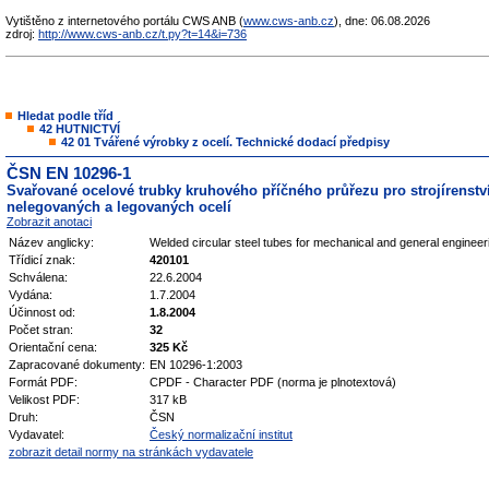
Vytištěno z internetového portálu CWS ANB (
www.cws-anb.cz
), dne: 06.08.2026
zdroj:
http://www.cws-anb.cz/t.py?t=14&i=736
Hledat podle tříd
42 HUTNICTVÍ
42 01 Tvářené výrobky z ocelí. Technické dodací předpisy
ČSN EN 10296-1
Svařované ocelové trubky kruhového příčného průřezu pro strojírenství
nelegovaných a legovaných ocelí
Zobrazit anotaci
Název anglicky:
Welded circular steel tubes for mechanical and general engineeri
Třídicí znak:
420101
Schválena:
22.6.2004
Vydána:
1.7.2004
Účinnost od:
1.8.2004
Počet stran:
32
Orientační cena:
325 Kč
Zapracované dokumenty:
EN 10296-1:2003
Formát PDF:
CPDF - Character PDF (norma je plnotextová)
Velikost PDF:
317 kB
Druh:
ČSN
Vydavatel:
Český normalizační institut
zobrazit detail normy na stránkách vydavatele