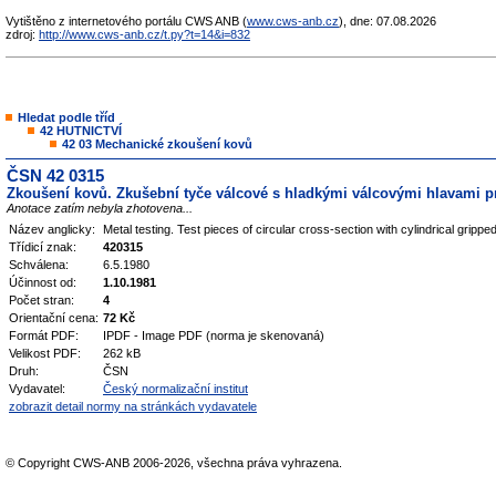
Vytištěno z internetového portálu CWS ANB (
www.cws-anb.cz
), dne: 07.08.2026
zdroj:
http://www.cws-anb.cz/t.py?t=14&i=832
Hledat podle tříd
42 HUTNICTVÍ
42 03 Mechanické zkoušení kovů
ČSN 42 0315
Zkoušení kovů. Zkušební tyče válcové s hladkými válcovými hlavami 
Anotace zatím nebyla zhotovena...
Název anglicky:
Metal testing. Test pieces of circular cross-section with cylindrical grippe
Třídicí znak:
420315
Schválena:
6.5.1980
Účinnost od:
1.10.1981
Počet stran:
4
Orientační cena:
72 Kč
Formát PDF:
IPDF - Image PDF (norma je skenovaná)
Velikost PDF:
262 kB
Druh:
ČSN
Vydavatel:
Český normalizační institut
zobrazit detail normy na stránkách vydavatele
© Copyright CWS-ANB 2006-2026, všechna práva vyhrazena.