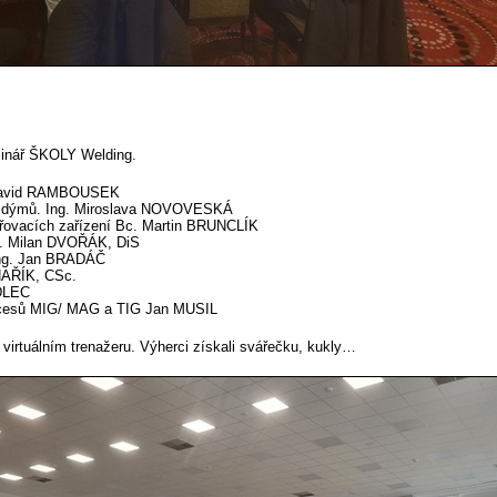
minář ŠKOLY Welding.
. David RAMBOUSEK
ch dýmů. Ing. Miroslava NOVOVESKÁ
ařovacích zařízení Bc. Martin BRUNCLÍK
ng. Milan DVOŘÁK, DiS
 Ing. Jan BRADÁČ
NAŘÍK, CSc.
ADLEC
rocesů MIG/ MAG a TIG Jan MUSIL
virtuálním trenažeru. Výherci získali svářečku, kukly…