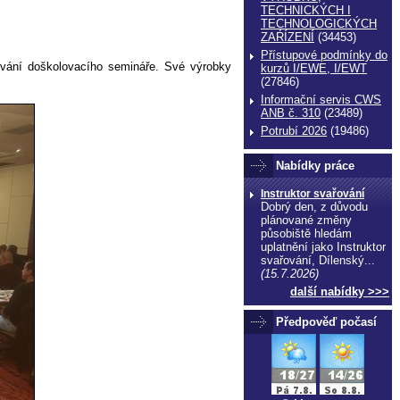
TECHNICKÝCH I
TECHNOLOGICKÝCH
ZAŔÍZENÍ
(34453)
Přístupové podmínky do
vování doškolovacího semináře. Své výrobky
kurzů I/EWE, I/EWT
(27846)
Informační servis CWS
ANB č. 310
(23489)
Potrubí 2026
(19486)
Nabídky práce
Instruktor svařování
Dobrý den, z důvodu
plánované změny
působiště hledám
uplatnění jako Instruktor
svařování, Dílenský...
(15.7.2026)
další nabídky >>>
Předpověď počasí