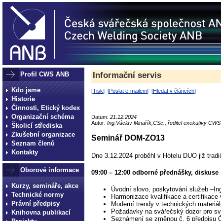
Profil CWS ANB
Informační servis
Kdo jsme
[
Tisk
] [
Poslat e-mailem
] [
Hledat v článcích
]
Historie
Činnosti, Etický kodex
Organizační schéma
Datum:
21.12.2024
Autor:
Ing.Václav Minařík,CSc., ředitel exekutivy CW
Školicí střediska
Zkušební organizace
Seminář DOM-ZO13
Seznam členů
Kontakty
Dne 3.12.2024 proběhl v Hotelu DUO již trad
Oborové informace
09:00 – 12:00 odborné přednášky, diskuse
Kurzy, semináře, akce
Úvodní slovo, poskytování služeb –Ing
Technické normy
Harmonizace kvalifikace a certifikace 
Právní předpisy
Moderní trendy v technických materiál
Požadavky na svářečský dozor pro sv
Knihovna publikací
Seznámení se změnou č. 6 předpisu Č