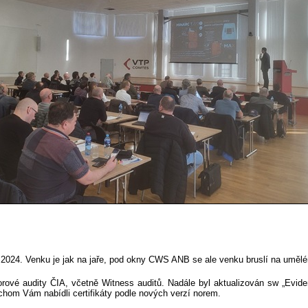
2024. Venku je jak na jaře, pod okny CWS ANB se ale venku bruslí na umělém
rové audity ČIA, včetně Witness auditů. Nadále byl aktualizován sw „Evid
abychom Vám nabídli certifikáty podle nových verzí norem.