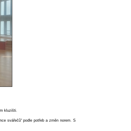
 kluzišti.
ence svářečů“ podle potřeb a změn norem. S