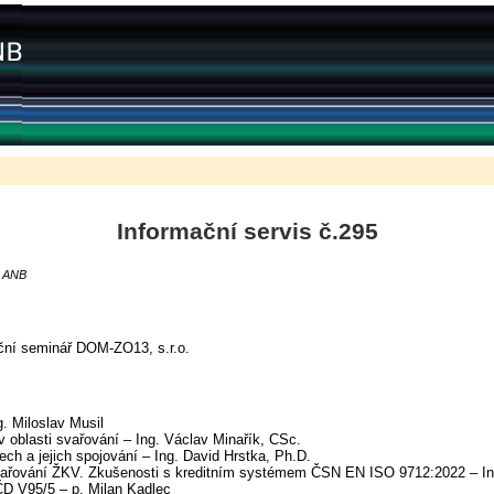
Informační servis č.295
S ANB
iční seminář DOM-ZO13, s.r.o.
. Miloslav Musil
v oblasti svařování – Ing. Václav Minařík, CSc.
ech a jejich spojování – Ing. David Hrstka, Ph.D.
ařování ŽKV. Zkušenosti s kreditním systémem ČSN EN ISO 9712:2022 – Ing
D V95/5 – p. Milan Kadlec