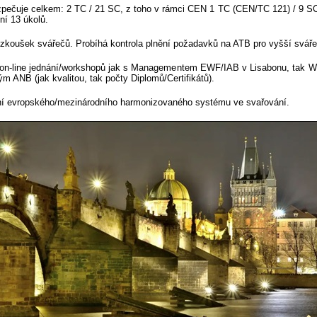
ečuje celkem: 2 TC / 21 SC, z toho v rámci CEN 1 TC (CEN/TC 121) / 9 SC
ní 13 úkolů.
 zkoušek svářečů. Probíhá kontrola plnění požadavků na ATB pro vyšší sváře
y on-line jednání/workshopů jak s Managementem EWF/IAB v Lisabonu, tak 
m ANB (jak kvalitou, tak počty Diplomů/Certifikátů).
í evropského/mezinárodního harmonizovaného systému ve svařování.