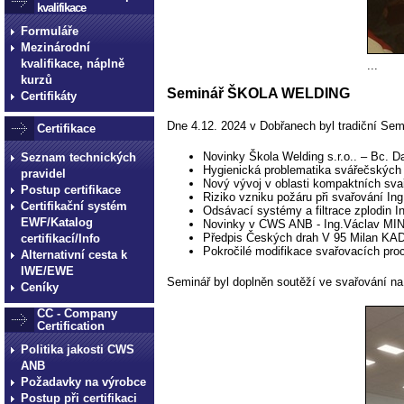
kvalifikace
Formuláře
Mezinárodní
kvalifikace, náplně
...
kurzů
Seminář ŠKOLA WELDING
Certifikáty
Dne 4.12. 2024 v Dobřanech byl tradiční Se
Certifikace
Novinky Škola Welding s.r.o.. – Bc
Seznam technických
Hygienická problematika svářečský
pravidel
Nový vývoj v oblasti kompaktních sv
Postup certifikace
Riziko vzniku požáru při svařování I
Certifikační systém
Odsávací systémy a filtrace zplodin
EWF/Katalog
Novinky v CWS ANB - Ing.Václav MI
Předpis Českých drah V 95 Milan K
certifikací/Info
Pokročilé modifikace svařovacích p
Alternativní cesta k
IWE/EWE
Seminář byl doplněn soutěží ve svařování na 
Ceníky
CC - Company
Certification
Politika jakosti CWS
ANB
Požadavky na výrobce
Postup při certifikaci