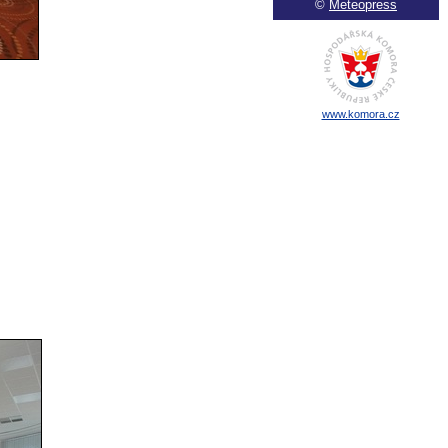
©
Meteopress
www.komora.cz