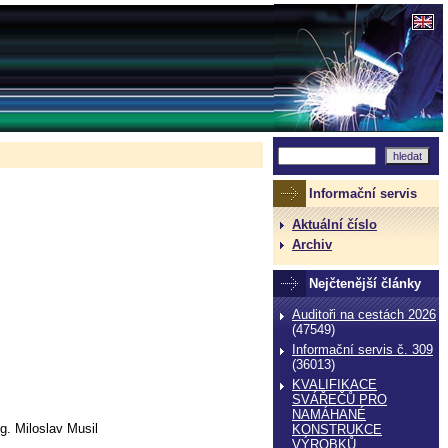
Informační servis
Aktuální číslo
Archiv
Nejčtenější články
Auditoři na cestách 2026
(47549)
Informační servis č. 309
(36013)
KVALIFIKACE
SVÁŘEČŮ PRO
NAMÁHANÉ
. Miloslav Musil
KONSTRUKCE
VÝROBKŮ,