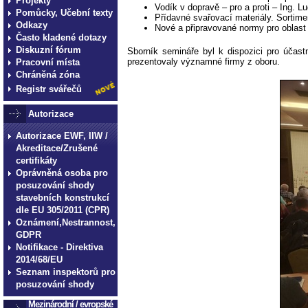
Projekty
Vodík v dopravě – pro a proti – Ing. 
Pomůcky, Učební texty
Přídavné svařovací materiály. Sortimen
Odkazy
Nové a připravované normy pro oblast
Často kladené dotazy
Diskuzní fórum
Sborník semináře byl k dispozici pro účas
prezentovaly významné firmy z oboru.
Pracovní místa
Chráněná zóna
Registr svářečů
Autorizace
Autorizace EWF, IIW /
Akreditace/Zrušené
certifikáty
Oprávněná osoba pro
posuzování shody
stavebních konstrukcí
dle EU 305/2011 (CPR)
Oznámení,Nestrannost,
GDPR
Notifikace - Direktiva
2014/68/EU
Seznam inspektorů pro
posuzování shody
Mezinárodní / evropské