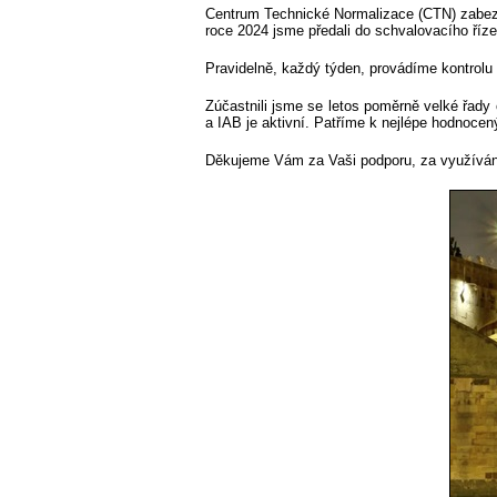
Centrum Technické Normalizace (CTN) zabezp
roce 2024 jsme předali do schvalovacího říze
Pravidelně, každý týden, provádíme kontrolu
Zúčastnili jsme se letos poměrně velké řad
a IAB je aktivní. Patříme k nejlépe hodnocený
Děkujeme Vám za Vaši podporu, za využíván