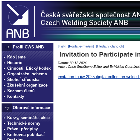
[
Tisk
] [
Poslat e-mailem
] [
Hledat v článcích
]
Profil CWS ANB
Invitation to Participate 
Kdo jsme
Historie
Datum:
30.12.2024
Autor:
Chris Smallbone Editor and Exhibition Coordina
Činnosti, Etický kodex
Organizační schéma
invitation-to-iiw-2025-digital-collection-welde
Školicí střediska
Zkušební organizace
Seznam členů
Kontakty
Oborové informace
Kurzy, semináře, akce
Technické normy
Právní předpisy
Knihovna publikací