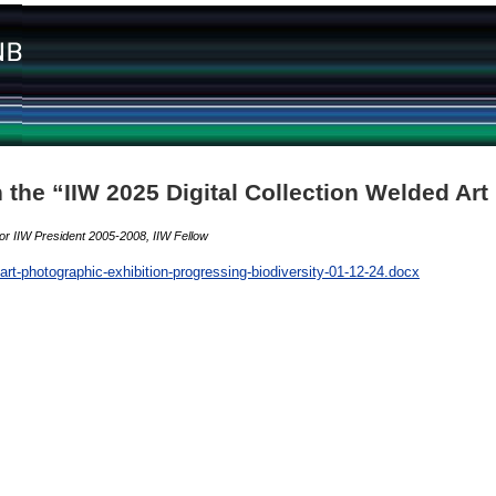
in the “IIW 2025 Digital Collection Welded Ar
tor IIW President 2005-2008, IIW Fellow
d-art-photographic-exhibition-progressing-biodiversity-01-12-24.docx