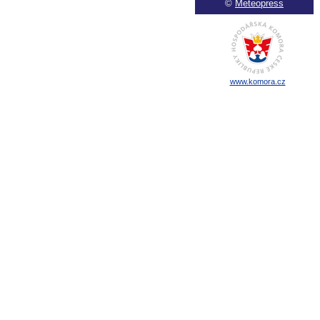
©
Meteopress
www.komora.cz