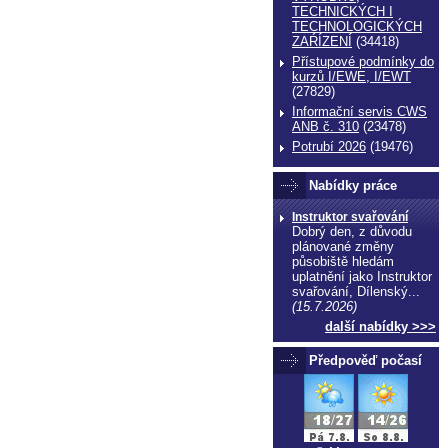
TECHNICKÝCH I
TECHNOLOGICKÝCH
ZAŔÍZENÍ
(34418)
Přístupové podmínky do
kurzů I/EWE, I/EWT
(27829)
Informační servis CWS
ANB č. 310
(23478)
Potrubí 2026
(19476)
Nabídky práce
Instruktor svařování
Dobrý den, z důvodu
plánované změny
působiště hledám
uplatnění jako Instruktor
svařování, Dílenský...
(15.7.2026)
další nabídky >>>
Předpověď počasí