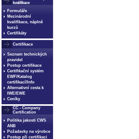
kvalifikace
Formuláře
Mezinárodní
kvalifikace, náplně
kurzů
Certifikáty
Certifikace
Seznam technických
pravidel
Postup certifikace
Certifikační systém
EWF/Katalog
certifikací/Info
Alternativní cesta k
IWE/EWE
Ceníky
CC - Company
Certification
Politika jakosti CWS
ANB
Požadavky na výrobce
Postup při certifikaci