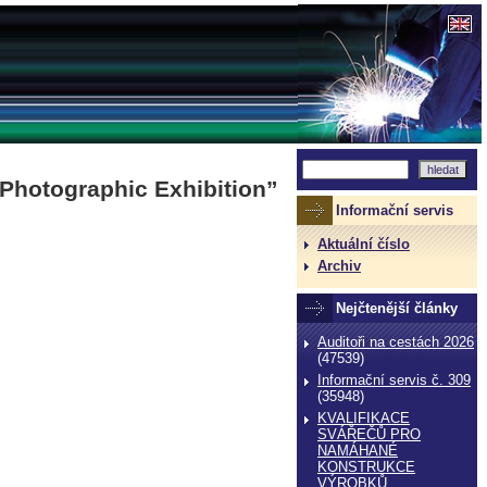
t Photographic Exhibition”
Informační servis
Aktuální číslo
Archiv
Nejčtenější články
Auditoři na cestách 2026
(47539)
Informační servis č. 309
(35948)
KVALIFIKACE
SVÁŘEČŮ PRO
NAMÁHANÉ
KONSTRUKCE
VÝROBKŮ,