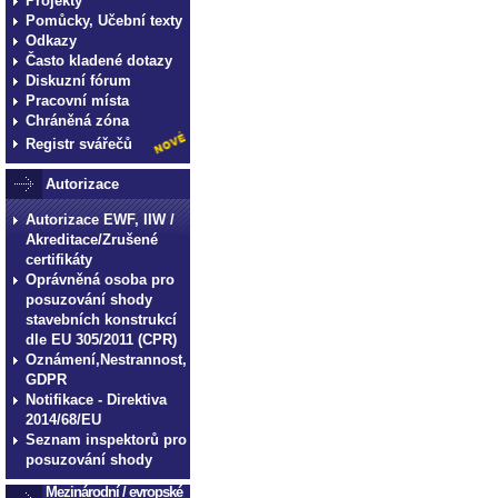
Projekty
Pomůcky, Učební texty
Odkazy
Často kladené dotazy
Diskuzní fórum
Pracovní místa
Chráněná zóna
Registr svářečů
Autorizace
Autorizace EWF, IIW /
Akreditace/Zrušené
certifikáty
Oprávněná osoba pro
posuzování shody
stavebních konstrukcí
dle EU 305/2011 (CPR)
Oznámení,Nestrannost,
GDPR
Notifikace - Direktiva
2014/68/EU
Seznam inspektorů pro
posuzování shody
Mezinárodní / evropské