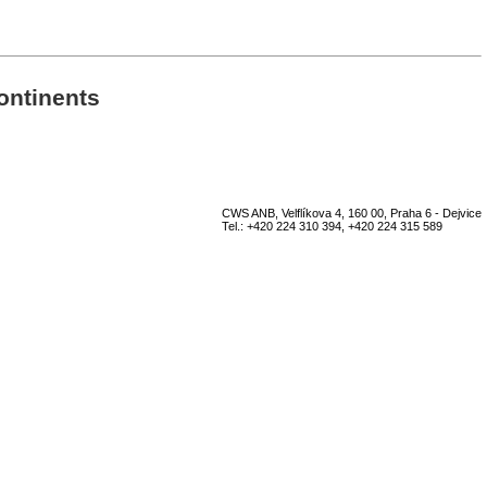
ntinents
CWS ANB, Velflíkova 4, 160 00, Praha 6 - Dejvice
Tel.: +420 224 310 394, +420 224 315 589