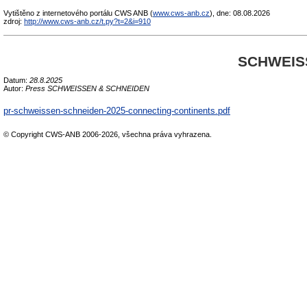
Vytištěno z internetového portálu CWS ANB (
www.cws-anb.cz
), dne: 08.08.2026
zdroj:
http://www.cws-anb.cz/t.py?t=2&i=910
SCHWEISS
Datum:
28.8.2025
Autor:
Press SCHWEISSEN & SCHNEIDEN
pr-schweissen-schneiden-2025-connecting-continents.pdf
© Copyright CWS-ANB 2006-2026, všechna práva vyhrazena.