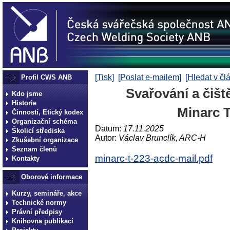
[
Tisk
] [
Poslat e-mailem
] [
Hledat v čl
Profil CWS ANB
Svařování a čišt
Kdo jsme
Historie
Minarc 
Činnosti, Etický kodex
Organizační schéma
Datum:
17.11.2025
Školicí střediska
Autor:
Václav Brunclík, ARC-H
Zkušební organizace
Seznam členů
minarc-t-223-acdc-mail.pdf
Kontakty
Oborové informace
Kurzy, semináře, akce
Technické normy
Právní předpisy
Knihovna publikací