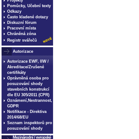
Projekty
Pomůcky, Učební texty
Odkazy
Často kladené dotazy
Diskuzní fórum
Pracovní místa
Chráněná zóna
Registr svářečů
Autorizace
Autorizace EWF, IIW /
Akreditace/Zrušené
certifikáty
Oprávněná osoba pro
posuzování shody
stavebních konstrukcí
dle EU 305/2011 (CPR)
Oznámení,Nestrannost,
GDPR
Notifikace - Direktiva
2014/68/EU
Seznam inspektorů pro
posuzování shody
Mezinárodní / evropské