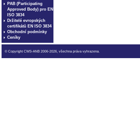
PAB (Participating
Approved Body) pro EN
ISO 3834
Držitelé evropských
certifikátů EN ISO 3834
Obchodní podmínky
Ceníky
© Copyright CWS-ANB 2006-2026, všechna práva vyhrazena.