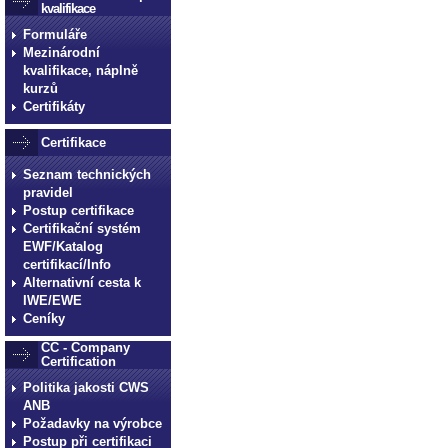
kvalifikace
Formuláře
Mezinárodní
kvalifikace, náplně
kurzů
Certifikáty
Certifikace
Seznam technických
pravidel
Postup certifikace
Certifikační systém
EWF/Katalog
certifikací/Info
Alternativní cesta k
IWE/EWE
Ceníky
CC - Company
Certification
Politika jakosti CWS
ANB
Požadavky na výrobce
Postup při certifikaci