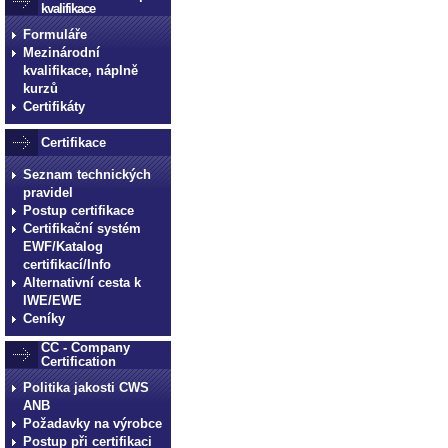
kvalifikace
Formuláře
Mezinárodní
kvalifikace, náplně
kurzů
Certifikáty
Certifikace
Seznam technických
pravidel
Postup certifikace
Certifikační systém
EWF/Katalog
certifikací/Info
Alternativní cesta k
IWE/EWE
Ceníky
CC - Company
Certification
Politika jakosti CWS
ANB
Požadavky na výrobce
Postup při certifikaci