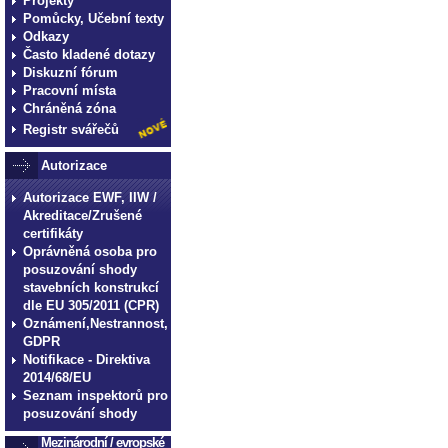
Projekty
Pomůcky, Učební texty
Odkazy
Často kladené dotazy
Diskuzní fórum
Pracovní místa
Chráněná zóna
Registr svářečů
Autorizace
Autorizace EWF, IIW /
Akreditace/Zrušené
certifikáty
Oprávněná osoba pro
posuzování shody
stavebních konstrukcí
dle EU 305/2011 (CPR)
Oznámení,Nestrannost,
GDPR
Notifikace - Direktiva
2014/68/EU
Seznam inspektorů pro
posuzování shody
Mezinárodní / evropské