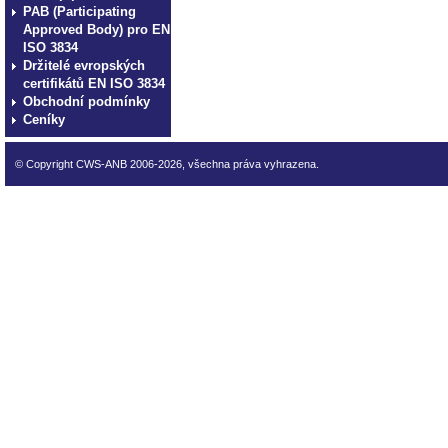
PAB (Participating
Approved Body) pro EN
ISO 3834
Držitelé evropských
certifikátů EN ISO 3834
Obchodní podmínky
Ceníky
© Copyright CWS-ANB 2006-2026, všechna práva vyhrazena.