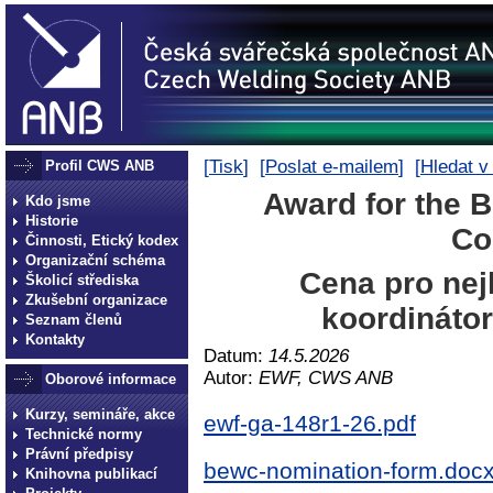
[
Tisk
] [
Poslat e-mailem
] [
Hledat v
Profil CWS ANB
Award for the 
Kdo jsme
Historie
Co
Činnosti, Etický kodex
Organizační schéma
Cena pro nej
Školicí střediska
Zkušební organizace
koordinátor
Seznam členů
Kontakty
Datum:
14.5.2026
Autor:
EWF, CWS ANB
Oborové informace
Kurzy, semináře, akce
ewf-ga-148r1-26.pdf
Technické normy
Právní předpisy
bewc-nomination-form.doc
Knihovna publikací