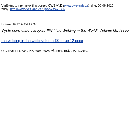
Vytištěno z internetového portálu CWS ANB (
www.cws-anb.cz
), dne: 08.08.2026
zdroj:
http://www.cws-anb.cz/t.py?t=3&i=1306
Datum:
16.11.2024 19:07
Vyšlo nové číslo časopisu IIW "The Welding in the World" Volume 68, Issue 1
the-welding-in-the-world-volume-68-issue-12.docx
© Copyright CWS-ANB 2006-2026, všechna práva vyhrazena.