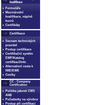
kvalifikace
Formuláře
Mezinárodní
kvalifikace, náplně
kurzů
Certifikáty
Certifikace
Seznam technických
pravidel
Postup certifikace
Certifikační systém
EWF/Katalog
certifikací/Info
Alternativní cesta k
IWE/EWE
Ceníky
CC - Company
Certification
Politika jakosti CWS
ANB
Požadavky na výrobce
Postup při certifikaci