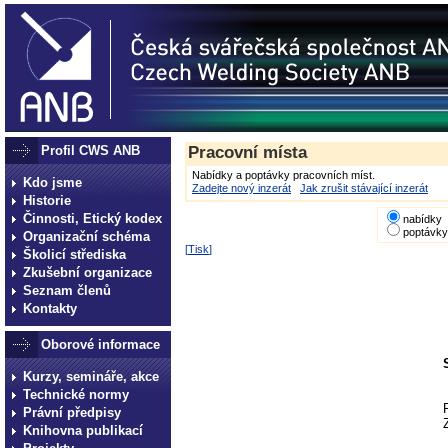
Profil CWS ANB
Pracovní místa
Nabídky a poptávky pracovních míst.
Kdo jsme
Zadejte nový inzerát
Jak zrušit stávající inzerát
Historie
Činnosti, Etický kodex
nabídky
poptávky
Organizační schéma
[
Tisk
]
Školicí střediska
Zkušební organizace
Seznam členů
Kontakty
Oborové informace
Kurzy, semináře, akce
Technické normy
Právní předpisy
Knihovna publikací