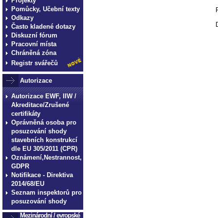
Projekty
Pomůcky, Učební texty
Odkazy
Často kladené dotazy
Diskuzní fórum
Pracovní místa
Chráněná zóna
Registr svářečů
Autorizace
Autorizace EWF, IIW /
Akreditace/Zrušené
certifikáty
Oprávněná osoba pro
posuzování shody
stavebních konstrukcí
dle EU 305/2011 (CPR)
Oznámení,Nestrannost,
GDPR
Notifikace - Direktiva
2014/68/EU
Seznam inspektorů pro
posuzování shody
Mezinárodní / evropské