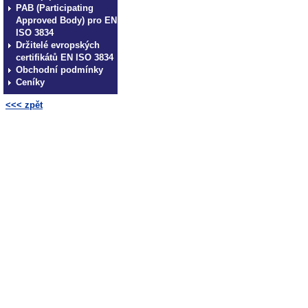
PAB (Participating
Approved Body) pro EN
ISO 3834
Držitelé evropských
certifikátů EN ISO 3834
Obchodní podmínky
Ceníky
<<< zpět
CWS ANB - Česká svářečská 
Society ANB CWS ANB - Česk
Czech Welding Society ANB 
společnost ANB - Czech Wel
svářečská společnost ANB - 
ANB - Česká svářečská spole
ANB