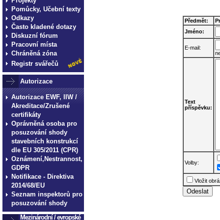
Projekty
Pomůcky, Učební texty
Odkazy
Předmět:
P
Často kladené dotazy
Jméno:
Diskuzní fórum
Pracovní místa
E-mail:
Chráněná zóna
n
Registr svářečů
Autorizace
Autorizace EWF, IIW /
Text
Akreditace/Zrušené
příspěvku:
certifikáty
Oprávněná osoba pro
posuzování shody
stavebních konstrukcí
dle EU 305/2011 (CPR)
Oznámení,Nestrannost,
Volby:
GDPR
Notifikace - Direktiva
Vložit obr
2014/68/EU
Seznam inspektorů pro
posuzování shody
Mezinárodní / evropské