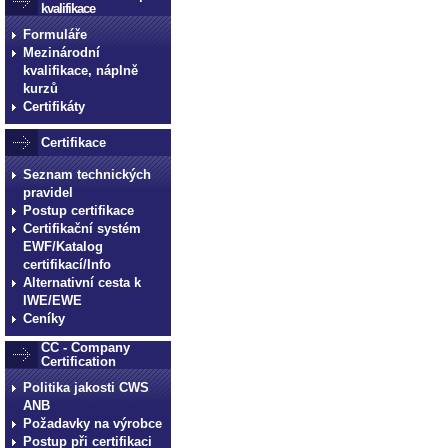
kvalifikace
Formuláře
Mezinárodní
kvalifikace, náplně
kurzů
Certifikáty
Certifikace
Seznam technických
pravidel
Postup certifikace
Certifikační systém
EWF/Katalog
certifikací/Info
Alternativní cesta k
IWE/EWE
Ceníky
CC - Company
Certification
Politika jakosti CWS
ANB
Požadavky na výrobce
Postup při certifikaci