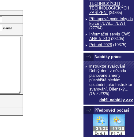
TECHNICKÝCH I
TECHNOLOGICKÝCH
ZAŔÍZENÍ
(34365)
Přístupové podmínky do
kurzů I/EWE, I/EWT
(27794)
e-mail
Informační servis CWS
ANB č. 310
(23405)
Potrubí 2026
(19375)
Nabídky práce
Instruktor svařování
Dobrý den, z důvodu
plánované změny
působiště hledám
uplatnění jako Instruktor
svařování, Dílenský...
(15.7.2026)
další nabídky >>>
Předpověď počasí