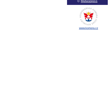
©
Meteopress
www.komora.cz