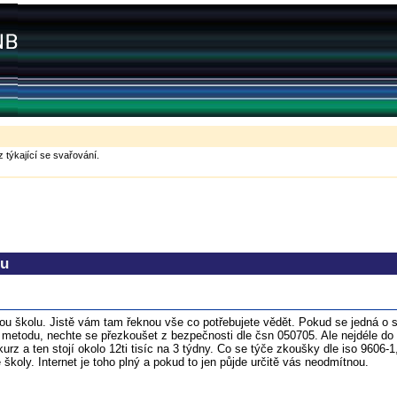
 týkající se svařování.
zu
skou školu. Jistě vám tam řeknou vše co potřebujete vědět. Pokud se jedná
 metodu, nechte se přezkoušet z bezpečnosti dle čsn 050705. Ale nejdéle do 
rz a ten stojí okolo 12ti tisíc na 3 týdny. Co se týče zkoušky dle iso 9606
školy. Internet je toho plný a pokud to jen půjde určitě vás neodmítnou.