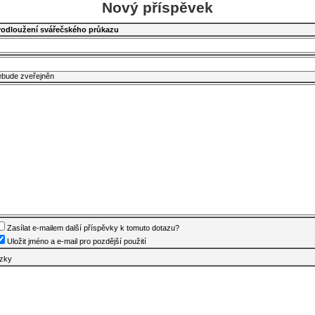
Nový příspěvek
rodloužení svářečského průkazu
ebude zveřejněn
Zasílat e-mailem další příspěvky k tomuto dotazu?
Uložit jméno a e-mail pro pozdější použití
ázky