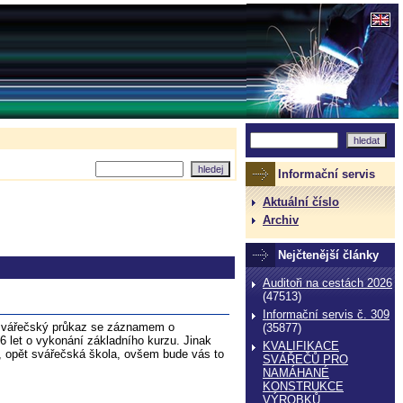
Informační servis
Aktuální číslo
Archiv
Nejčtenější články
Auditoři na cestách 2026
(47513)
Informační servis č. 309
 o svářečský průkaz se záznamem o
(35877)
6 let o vykonání základního kurzu. Jinak
KVALIFIKACE
-1, opět svářečská škola, ovšem bude vás to
SVÁŘEČŮ PRO
NAMÁHANÉ
KONSTRUKCE
VÝROBKŮ,