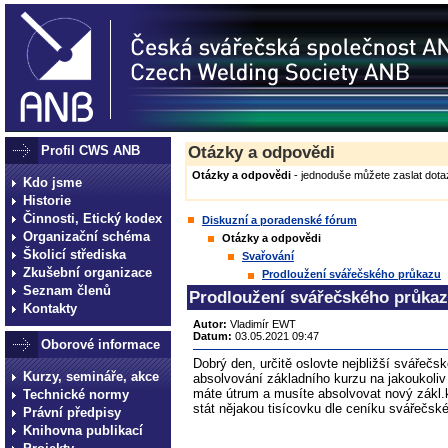
Profil CWS ANB
Otázky a odpovědi
Otázky a odpovědi
- jednoduše můžete zaslat dotaz
Kdo jsme
Historie
Činnosti, Etický kodex
Diskuzní a poradenské fórum
Organizační schéma
Otázky a odpovědi
Školicí střediska
Svařování
Zkušební organizace
Prodloužení svářečského průkazu
Seznam členů
Prodloužení svářečského průka
Kontakty
Autor:
Vladimír EWT
Datum:
03.05.2021 09:47
Oborové informace
Dobrý den, určitě oslovte nejbližší svářeč
Kurzy, semináře, akce
absolvování základního kurzu na jakoukoliv
máte útrum a musíte absolvovat nový zákl.ku
Technické normy
stát nějakou tisícovku dle ceníku svářečské 
Právní předpisy
Knihovna publikací