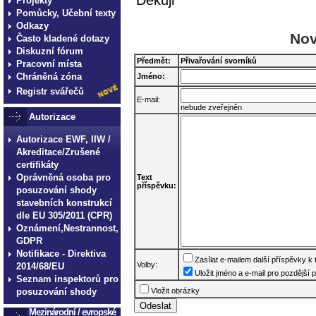
Děkuji
Projekty
Pomůcky, Učební texty
Odkazy
Nov
Často kladené dotazy
Diskuzní fórum
Předmět:
Přivařování svorníků
Pracovní místa
Chráněná zóna
Jméno:
Registr svářečů
E-mail:
nebude zveřejněn
Autorizace
Autorizace EWF, IIW /
Akreditace/Zrušené
certifikáty
Oprávněná osoba pro
Text
příspěvku:
posuzování shody
stavebních konstrukcí
dle EU 305/2011 (CPR)
Oznámení,Nestrannost,
GDPR
Notifikace - Direktiva
Zasílat e-mailem další příspěvky k
Volby:
2014/68/EU
Uložit jméno a e-mail pro pozdější p
Seznam inspektorů pro
posuzování shody
Vložit obrázky
Mezinárodní / evropské