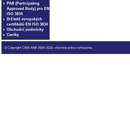
PAB (Participating
Approved Body) pro EN
ISO 3834
Držitelé evropských
certifikátů EN ISO 3834
Obchodní podmínky
Ceníky
© Copyright CWS-ANB 2006-2026, všechna práva vyhrazena.