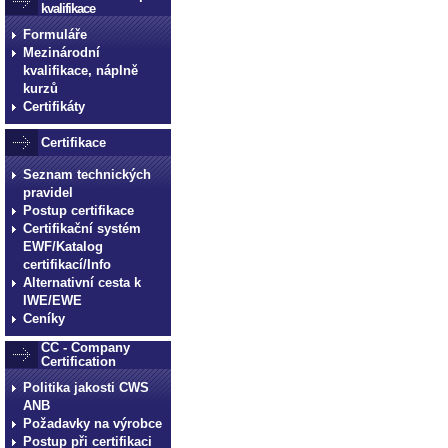
kvalifikace
Formuláře
Mezinárodní
kvalifikace, náplně
kurzů
Certifikáty
Certifikace
Seznam technických
pravidel
Postup certifikace
Certifikační systém
EWF/Katalog
certifikací/Info
Alternativní cesta k
IWE/EWE
Ceníky
CC - Company
Certification
Politika jakosti CWS
ANB
Požadavky na výrobce
Postup při certifikaci