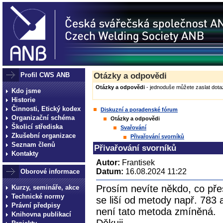
Profil CWS ANB
Otázky a odpovědi
Otázky a odpovědi
- jednoduše můžete zaslat dotaz
Kdo jsme
Historie
Činnosti, Etický kodex
Diskuzní a poradenské fórum
Organizační schéma
Otázky a odpovědi
Školicí střediska
Svařování
Zkušební organizace
Přivařování svorníků
Seznam členů
Přivařování svorníků
Kontakty
Autor:
Frantisek
Datum:
16.08.2024 11:22
Oborové informace
Prosím nevíte někdo, co př
Kurzy, semináře, akce
Technické normy
se liší od metody např. 78
Právní předpisy
není tato metoda zmíněná.
Knihovna publikací