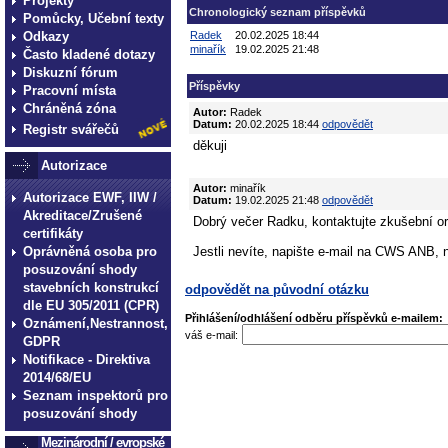
Projekty
Chronologický seznam příspěvků
Pomůcky, Učební texty
Odkazy
Radek
20.02.2025 18:44
minařík
19.02.2025 21:48
Často kladené dotazy
Diskuzní fórum
Příspěvky
Pracovní místa
Chráněná zóna
Autor:
Radek
Datum:
20.02.2025 18:44
odpovědět
Registr svářečů
děkuji
Autorizace
Autor:
minařík
Autorizace EWF, IIW /
Datum:
19.02.2025 21:48
odpovědět
Akreditace/Zrušené
Dobrý večer Radku, kontaktujte zkušební or
certifikáty
Oprávněná osoba pro
Jestli nevíte, napište e-mail na CWS ANB, n
posuzování shody
stavebních konstrukcí
odpovědět na původní otázku
dle EU 305/2011 (CPR)
Přihlášení/odhlášení odběru příspěvků e-mailem:
Oznámení,Nestrannost,
váš e-mail:
GDPR
Notifikace - Direktiva
2014/68/EU
Seznam inspektorů pro
posuzování shody
Mezinárodní / evropské