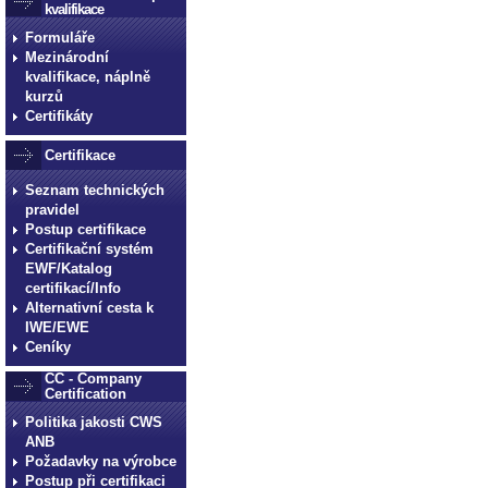
kvalifikace
Formuláře
Mezinárodní
kvalifikace, náplně
kurzů
Certifikáty
Certifikace
Seznam technických
pravidel
Postup certifikace
Certifikační systém
EWF/Katalog
certifikací/Info
Alternativní cesta k
IWE/EWE
Ceníky
CC - Company
Certification
Politika jakosti CWS
ANB
Požadavky na výrobce
Postup při certifikaci