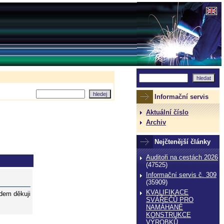
Informační servis
Aktuální číslo
Archiv
Nejčtenější články
Auditoři na cestách 2026
(47525)
Informační servis č. 309
(35909)
KVALIFIKACE
dem děkuji
SVÁŘEČŮ PRO
NAMÁHANÉ
KONSTRUKCE
VÝROBKŮ,