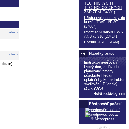
TECHNICKÝCH I
TECHNOLOGICKÝCH
ZAŔÍZENÍ
(34391)
Přístupové podmínky do
kurzů I/EWE, I/EWT
(27807)
Informační servis CWS
nahoru
ANB č. 310
(23414)
Potrubí 2026
(19399)
Nabídky práce
nahoru
Instruktor svařování
 dozor).
Dobrý den, z důvodu
plánované změny
působiště hledám
uplatnění jako Instruktor
svařování, Dílenský...
(15.7.2026)
další nabídky >>>
Předpověď počasí
©
Meteopress