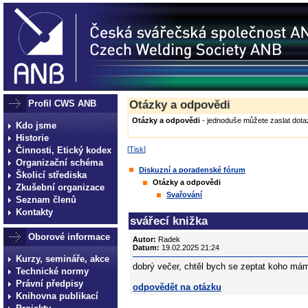
Profil CWS ANB
Otázky a odpovědi
Otázky a odpovědi
- jednoduše můžete zaslat dotaz
Kdo jsme
Historie
Činnosti, Etický kodex
[
Tisk
]
Organizační schéma
Diskuzní a poradenské fórum
Školicí střediska
Otázky a odpovědi
Zkušební organizace
Svařování
Seznam členů
Kontakty
svářecí knižka
Oborové informace
Autor:
Radek
Datum:
19.02.2025 21:24
Kurzy, semináře, akce
dobrý večer, chtěl bych se zeptat koho má
Technické normy
Právní předpisy
odpovědět na otázku
Knihovna publikací