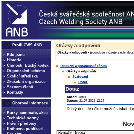
Profil CWS ANB
Otázky a odpovědi
Otázky a odpovědi
- jednoduše můžete zaslat dotaz
Kdo jsme
Historie
Činnosti, Etický kodex
Diskuzní a poradenské fórum
Organizační schéma
Otázky a odpovědi
Školicí střediska
Svařování
Zkušební organizace
Dotaz
Seznam členů
Dotaz
Kontakty
Autor:
Denis
Datum:
21.07.2025 12:27
Oborové informace
Dobrý den. Je někde možné získat dupli
Kurzy, semináře, akce
Technické normy
Nov
Právní předpisy
Knihovna publikací
Předmět:
Dotaz