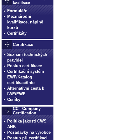
kvalifikace
Formuláře
Mezinárodní
kvalifikace, náplně
kurzů
Certifikáty
Certifikace
Seznam technických
pravidel
Postup certifikace
Certifikační systém
EWF/Katalog
certifikací/Info
Alternativní cesta k
IWE/EWE
Ceníky
CC - Company
Certification
Politika jakosti CWS
ANB
Požadavky na výrobce
Postup při certifikaci