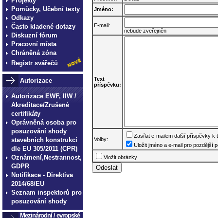
Projekty
Pomůcky, Učební texty
Jméno:
Odkazy
E-mail:
Často kladené dotazy
nebude zveřejněn
Diskuzní fórum
Pracovní místa
Chráněná zóna
Registr svářečů
Text
Autorizace
příspěvku:
Autorizace EWF, IIW /
Akreditace/Zrušené
certifikáty
Oprávněná osoba pro
posuzování shody
Zasílat e-mailem další příspěvky k
stavebních konstrukcí
Volby:
Uložit jméno a e-mail pro pozdější p
dle EU 305/2011 (CPR)
Oznámení,Nestrannost,
Vložit obrázky
GDPR
Notifikace - Direktiva
2014/68/EU
Seznam inspektorů pro
posuzování shody
Mezinárodní / evropské