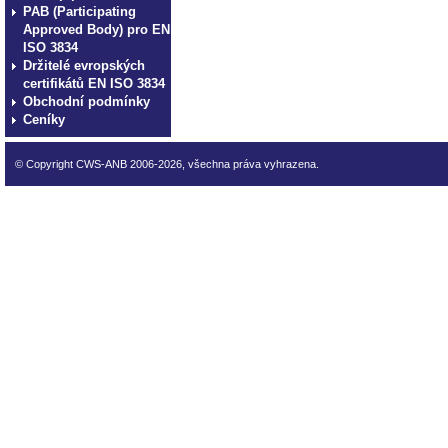
PAB (Participating
Approved Body) pro EN
ISO 3834
Držitelé evropských
certifikátů EN ISO 3834
Obchodní podmínky
Ceníky
© Copyright CWS-ANB 2006-2026, všechna práva vyhrazena.