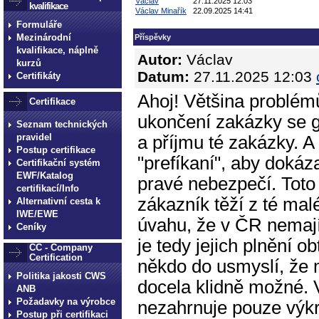
Václav
27.11.2025 12:03
kvalifikace
Václav Minařík
22.09.2025 14:41
Formuláře
Mezinárodní
Příspěvky
kvalifikace, náplně
Autor:
Václav
kurzů
Datum:
27.11.2025 12:03
Certifikáty
Ahoj! Většina problém
Certifikace
ukončení zakázky se 
Seznam technických
pravidel
a příjmu té zakázky. A
Postup certifikace
"prefíkaní", aby dokáza
Certifikační systém
EWF/Katalog
pravé nebezpečí. Toto 
certifikací/Info
zákazník těží z té mal
Alternativní cesta k
IWE/EWE
úvahu, že v ČR nemaj
Ceníky
je tedy jejich plnění 
CC - Company
Certification
někdo do usmyslí, že m
Politika jakosti CWS
docela klidně možné.
ANB
Požadavky na výrobce
nezahrnuje pouze výkre
Postup při certifikaci