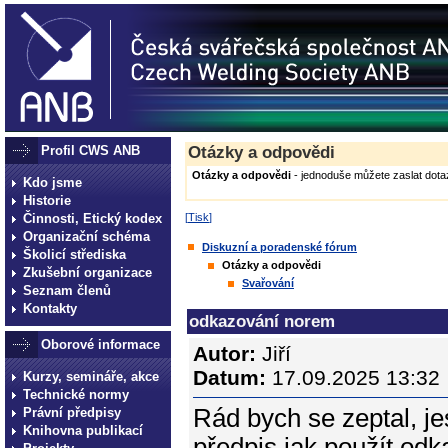
Profil CWS ANB
Otázky a odpovědi
Otázky a odpovědi
- jednoduše můžete zaslat dotaz
Kdo jsme
Historie
Činnosti, Etický kodex
[
Tisk
]
Organizační schéma
Diskuzní a poradenské fórum
Školicí střediska
Otázky a odpovědi
Zkušební organizace
Svařování
Seznam členů
Kontakty
odkazování norem
Oborové informace
Autor:
Jiří
Datum:
17.09.2025 13:32
Kurzy, semináře, akce
Technické normy
Rád bych se zeptal, je
Právní předpisy
Knihovna publikací
předpis jak použít od