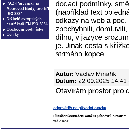
dodací podmínky, směr
PAB (Participating
Approved Body) pro EN
(například text objedná
ISO 3834
odkazy na web a pod. 
Držitelé evropských
certifikátů EN ISO 3834
zpochybnili, domluvili,
Obchodní podmínky
Ceníky
dílnu, v jazyce srozum
je. Jinak cesta s kříž
strmého kopce...
Autor:
Václav Minařík
Datum:
22.09.2025 14:41
Otevírám prostor pro d
odpovědět na původní otázku
Přihlášení/odhlášení odběru příspěvků e-mailem:
váš e-mail: