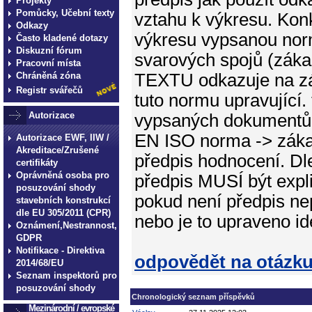
Projekty
Pomůcky, Učební texty
vztahu k výkresu. Kon
Odkazy
výkresu vypsanou norm
Často kladené dotazy
Diskuzní fórum
svarových spojů (záka
Pracovní místa
Chráněná zóna
TEXTU odkazuje na zá
Registr svářečů
tuto normu upravující.
Autorizace
vypsaných dokumentů. 
EN ISO norma -> záka
Autorizace EWF, IIW /
Akreditace/Zrušené
předpis hodnocení. Dl
certifikáty
Oprávněná osoba pro
předpis MUSÍ být expl
posuzování shody
pokud není předpis nep
stavebních konstrukcí
dle EU 305/2011 (CPR)
nebo je to upraveno i
Oznámení,Nestrannost,
GDPR
Notifikace - Direktiva
odpovědět na otázk
2014/68/EU
Seznam inspektorů pro
posuzování shody
Chronologický seznam příspěvků
Mezinárodní / evropské