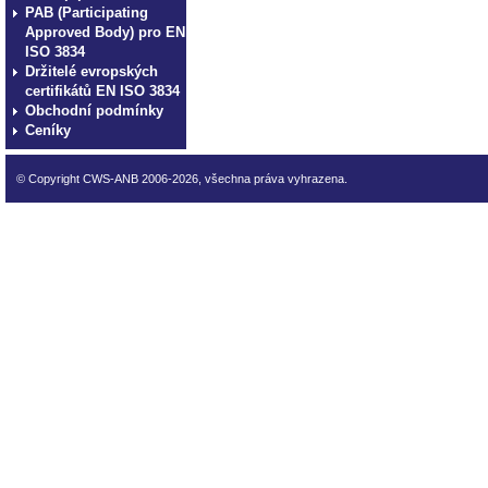
PAB (Participating
Approved Body) pro EN
ISO 3834
Držitelé evropských
certifikátů EN ISO 3834
Obchodní podmínky
Ceníky
© Copyright CWS-ANB 2006-2026, všechna práva vyhrazena.