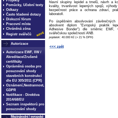
Projekty
hlavní skupiny lepidel a tmelů, návrh a ko
Pomůcky, Učební texty
kvality, trvanlivost lepených spojů, výhody
Odkazy
bezpečnost práce a ochrana zdraví, pra
laboratoři.
Často kladené dotazy
Diskuzní fórum
Po úspěšném absolvování závěrečných 
Pracovní místa
absolvent diplom "Evropský praktik lep
Chráněná zóna
Adhesive Bonder") dle směrnic EWF, 
svářečskou společ­ností ANB.
Registr svářečů
poplatek:
40.000 Kč (+ 21 % DPH)
Autorizace
<<< zpět
Autorizace EWF, IIW /
Akreditace/Zrušené
certifikáty
Oprávněná osoba pro
posuzování shody
stavebních konstrukcí
dle EU 305/2011 (CPR)
Oznámení,Nestrannost,
GDPR
Notifikace - Direktiva
2014/68/EU
Seznam inspektorů pro
posuzování shody
Mezinárodní / evropské