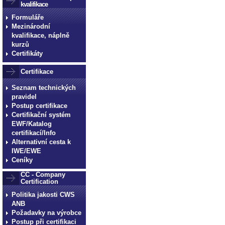
kvalifikace
Formuláře
Mezinárodní
kvalifikace, náplně
kurzů
Certifikáty
Certifikace
Seznam technických
pravidel
Postup certifikace
Certifikační systém
EWF/Katalog
certifikací/Info
Alternativní cesta k
IWE/EWE
Ceníky
CC - Company
Certification
Politika jakosti CWS
ANB
Požadavky na výrobce
Postup při certifikaci