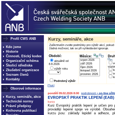
Profil CWS ANB
Kurzy, semináře, akce
Zaškrtnutím zvolte podmínky pro výběr akcí, pokud n
Kdo jsme
žádná možnost, tak se při vyhledávání ignoruje.
Historie
Období:
Činnosti, Etický kodex
Měsíce:
Druh
Organizační schéma
aktuálně od
v
8.8.2026
Školicí střediska
výsta
výběr roku
Zkušební organizace
k
s
Seznam členů
k
Kontakty
Podrobný výběr
[
Tisk
]
Oborové informace
pondělí 09.02.2026 8:00
podrobnosti +
on-line přih
Kurzy, semináře, akce
EVROPSKÝ PRAKTIK LEPENÍ (EAB)
Technické normy
kurzy
Kurz Evropský praktik lepení je určen pro p
Právní předpisy
provádějí lepené spoje ve výrobě. Obsahe
Knihovna publikací
kurzu jsou: základy lepidel a adheze, př