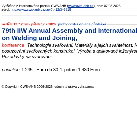
Vytištěno z internetového portálu CWS ANB (
www.cws-anb.cz
), dne: 07.08.2026
zdroj:
http://www.cws-anb.cz/t.py?t=12&i=3818
neděle 12.7.2026 - pátek 17.7.2026
podrobnosti +
on-line přihláška
79th IIW Annual Assembly and Internationa
on Welding and Joining,
konference
Technologie svařování, Materiály a jejich svařitelnost,
posuzování svařovaných konstrukcí, Výroba a aplikované inženýrst
Požadavky na svařování
poplatek:
1.245,- Euro do 30.4. potom 1.430 Euro
© Copyright CWS-ANB 2006-2026, všechna práva vyhrazena.