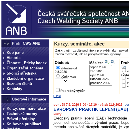
Profil CWS ANB
Kurzy, semináře, akce
Zaškrtnutím zvolte podmínky pro výběr akcí, pokud n
Kdo jsme
žádná možnost, tak se při vyhledávání ignoruje.
Historie
Období:
Činnosti, Etický kodex
Měsíce:
Druh
Organizační schéma
aktuálně od
v
9.8.2026
Školicí střediska
výsta
výběr roku
Zkušební organizace
k
s
Seznam členů
k
Kontakty
Podrobný výběr
[
Tisk
]
Oborové informace
pondělí 7.9. 2026 8:00 - 17.10 - pátek 11.9.2026
po
Kurzy, semináře, akce
EVROPSKÝ PRAKTIK LEPENÍ (EAB)
Technické normy
kurzy
Evropský praktik lepení (EAB) Technologie 
Právní předpisy
jsou ne­dílnou součástí výrobní praxe. Lep
Knihovna publikací
metoda spojování různých materiálů, je zp