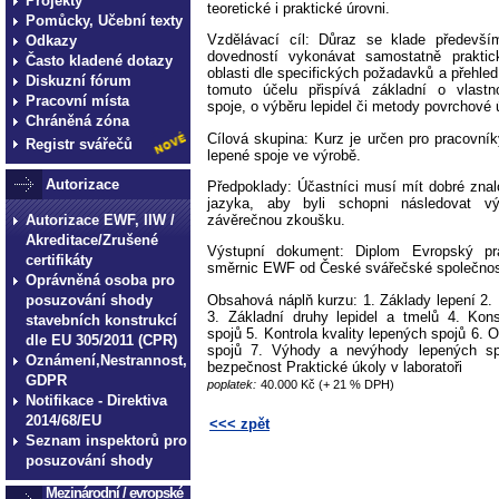
Projekty
teoretické i praktické úrovni.
Pomůcky, Učební texty
Vzdělávací cíl: Důraz se klade předevší
Odkazy
dovedností vykonávat samostatně praktic
Často kladené dotazy
oblasti dle specifických požadavků a přehled
Diskuzní fórum
tomuto účelu přispívá základní o vlastn
Pracovní místa
spoje, o výběru lepidel či metody povrchové 
Chráněná zóna
Cílová skupina: Kurz je určen pro pracovníky
Registr svářečů
lepené spoje ve výrobě.
Autorizace
Předpoklady: Účastníci musí mít dobré znal
jazyka, aby byli schopni následovat v
závěrečnou zkoušku.
Autorizace EWF, IIW /
Akreditace/Zrušené
Výstupní dokument: Diplom Evropský pra
certifikáty
směrnic EWF od České svářečské společ­no
Oprávněná osoba pro
Obsahová náplň kurzu: 1. Základy lepení 2.
posuzování shody
3. Základní druhy lepidel a tmelů 4. Kon
stavebních konstrukcí
spojů 5. Kontrola kvality lepených spojů 6. 
dle EU 305/2011 (CPR)
spojů 7. Výhody a nevýhody lepených sp
Oznámení,Nestrannost,
bezpečnost Praktické úkoly v laboratoři
GDPR
poplatek:
40.000 Kč (+ 21 % DPH)
Notifikace - Direktiva
2014/68/EU
<<< zpět
Seznam inspektorů pro
posuzování shody
Mezinárodní / evropské