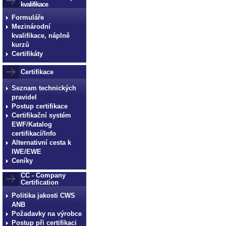
kvalifikace
Formuláře
Mezinárodní
kvalifikace, náplně
kurzů
Certifikáty
Certifikace
Seznam technických
pravidel
Postup certifikace
Certifikační systém
EWF/Katalog
certifikací/Info
Alternativní cesta k
IWE/EWE
Ceníky
CC - Company
Certification
Politika jakosti CWS
ANB
Požadavky na výrobce
Postup při certifikaci