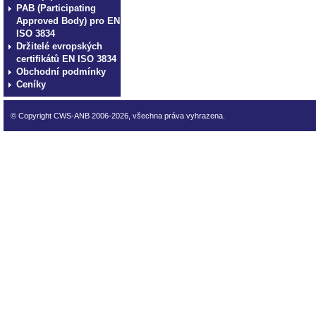
PAB (Participating
Approved Body) pro EN
ISO 3834
Držitelé evropských
certifikátů EN ISO 3834
Obchodní podmínky
Ceníky
© Copyright CWS-ANB 2006-2026, všechna práva vyhrazena.