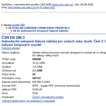
Vytištěno z internetového portálu CWS ANB (
www.cws-anb.cz
), dne: 08.08.2026
zdroj:
http://www.cws-anb.cz/t.py?t=14&i=2422
Hledat podle tříd
69 STROJNÍ ZAŘÍZENÍ CHEMICKÉHO PRŮMYSLU
69 52 Jednoduché netopené tlakové nádoby
ČSN EN 286-3
Jednoduché netopené tlakové nádoby pro vzduch nebo dusík. Část 3:
zařízení kolejových vozidel
Zobrazit anotaci
Název anglicky:
Simple unfired pressure vessels designed to contain air or nitro
for railway rolling stock
Třídicí znak:
695286
Schválena:
24.11.1995
Vydána:
1.6.1996
Účinnost od:
1.7.1996
Počet stran:
52
Orientační cena:
525 Kč
Zapracované dokumenty:
EN 286-3:1994
Formát PDF:
IPDF - Image PDF (norma je skenovaná)
Velikost PDF:
5239 kB
Druh:
ČSN
Vydavatel:
Český normalizační institut
zobrazit detail normy na stránkách vydavatele