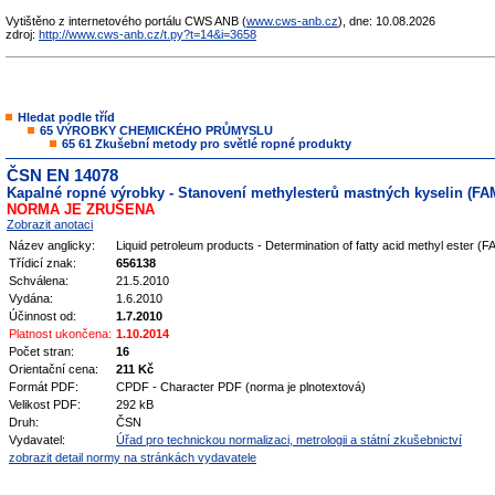
Vytištěno z internetového portálu CWS ANB (
www.cws-anb.cz
), dne: 10.08.2026
zdroj:
http://www.cws-anb.cz/t.py?t=14&i=3658
Hledat podle tříd
65 VÝROBKY CHEMICKÉHO PRŮMYSLU
65 61 Zkušební metody pro světlé ropné produkty
ČSN EN 14078
Kapalné ropné výrobky - Stanovení methylesterů mastných kyselin (FAME
NORMA JE ZRUŠENA
Zobrazit anotaci
Název anglicky:
Liquid petroleum products - Determination of fatty acid methyl ester (F
Třídicí znak:
656138
Schválena:
21.5.2010
Vydána:
1.6.2010
Účinnost od:
1.7.2010
Platnost ukončena:
1.10.2014
Počet stran:
16
Orientační cena:
211 Kč
Formát PDF:
CPDF - Character PDF (norma je plnotextová)
Velikost PDF:
292 kB
Druh:
ČSN
Vydavatel:
Úřad pro technickou normalizaci, metrologii a státní zkušebnictví
zobrazit detail normy na stránkách vydavatele