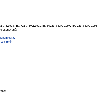
21-3-6:1993, IEC 721-3-6/A1:1991, EN 60721-3-6/A2:1997, IEC 721-3-6/A2:1996
je skenovaná)
eznam oprav
)
nam změn
)
vaná)