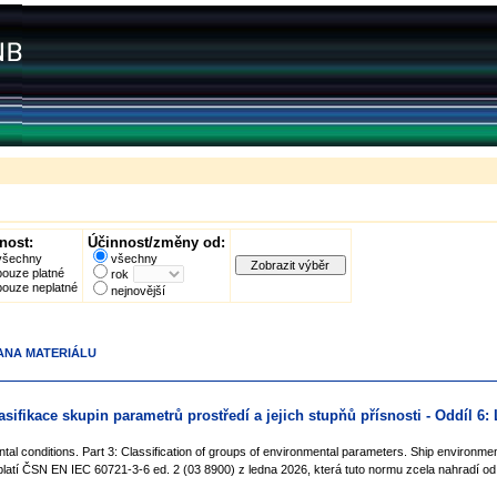
nost:
Účinnost/změny od:
všechny
všechny
pouze platné
rok
pouze neplatné
nejnovější
RANA MATERIÁLU
asifikace skupin parametrů prostředí a jejich stupňů přísnosti - Oddíl 6:
ntal conditions. Part 3: Classification of groups of environmental parameters. Ship environme
latí ČSN EN IEC 60721-3-6 ed. 2 (03 8900) z ledna 2026, která tuto normu zcela nahradí o