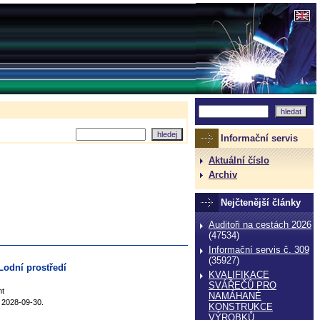
Informační servis
Aktuální číslo
Archiv
Nejčtenější články
Auditoři na cestách 2026
(47534)
Informační servis č. 309
(35927)
 Lodní prostředí
KVALIFIKACE
SVÁŘEČŮ PRO
nt
NAMÁHANÉ
d 2028-09-30.
KONSTRUKCE
VÝROBKŮ,