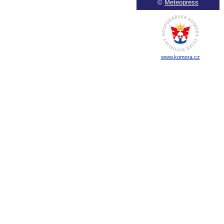
©
Meteopress
www.komora.cz