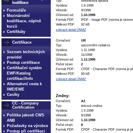
Typ:
věstníková oprava
kvalifikace
Vydána:
1.9.1998
Formuláře
Věstník:
9/1998
Účinnost od:
1.10.1998
Mezinárodní
Formát PDF:
IPDF - Image PDF (norma je skeno
kvalifikace, náplně
Velikost PDF:
92 kB
kurzů
zobrazit detail ÚNMZ
Certifikáty
Označení:
UR
Certifikace
Typ:
upozornění redakce
Vydána:
1.11.1998
Seznam technických
Věstník:
11/1998
pravidel
Účinnost od:
1.12.1998
Postup certifikace
Počet stran:
2
Certifikační systém
Formát PDF:
CPDF - Character PDF (norma je pl
EWF/Katalog
Velikost PDF:
60 kB
certifikací/Info
zobrazit detail ÚNMZ
Alternativní cesta k
IWE/EWE
Ceníky
Změny:
Označení:
A2
CC - Company
Typ:
tisková změna
Certification
Vydána:
1.9.1998
Politika jakosti CWS
Věstník:
9/1998
ANB
Účinnost od:
1.10.1998
Počet stran:
8
Požadavky na výrobce
Formát PDF:
CPDF - Character PDF (norma je pl
Postup při certifikaci