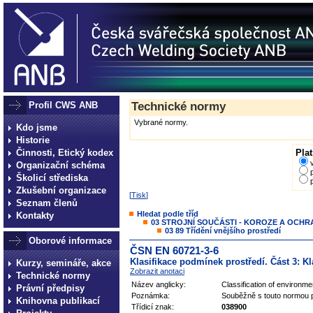
Profil CWS ANB
Technické normy
Vybrané normy.
Kdo jsme
Historie
Činnosti, Etický kodex
Plat
Organizační schéma
Školicí střediska
Zkušební organizace
[
Tisk
]
Seznam členů
Hledat podle tříd
Kontakty
03 STROJNÍ SOUČÁSTI - KOROZE A OCH
03 89 Třídění vnějšího prostředí
Oborové informace
ČSN EN 60721-3-6
Klasifikace podmínek prostředí. Část 3: Kl
Kurzy, semináře, akce
Zobrazit anotaci
Technické normy
Název anglicky:
Classification of environme
Právní předpisy
Poznámka:
Souběžně s touto normou p
Knihovna publikací
Třídicí znak:
038900