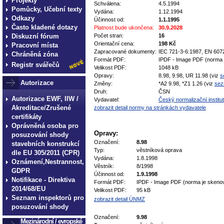
Projekty
Schválena:
4.5.1994
Pomůcky, Učební texty
Vydána:
1.12.1994
Odkazy
Účinnost od:
1.1.1995
Často kladené dotazy
Platnost bude ukončena:
30.9.2028
Diskuzní fórum
Počet stran:
16
Orientační cena:
198 Kč
Pracovní místa
Zapracované dokumenty:
IEC 721-3-6:1987, EN 607
Chráněná zóna
Formát PDF:
IPDF - Image PDF (norma 
Registr svářečů
Velikost PDF:
1048 kB
Opravy:
8.98, 9.98, UR 11.98 (viz
s
Autorizace
Změny:
*A2 9.98, *Z1 1.26 (viz
sez
Druh:
ČSN
Autorizace EWF, IIW /
Vydavatel:
Český normalizační institut
Akreditace/Zrušené
zobrazit detail normy na stránkách vydavatele
certifikáty
Oprávněná osoba pro
Opravy:
posuzování shody
Označení:
8.98
stavebních konstrukcí
Typ:
věstníková oprava
dle EU 305/2011 (CPR)
Vydána:
1.8.1998
Oznámení,Nestrannost,
Věstník:
8/1998
GDPR
Účinnost od:
1.9.1998
Notifikace - Direktiva
Formát PDF:
IPDF - Image PDF (norma je skeno
2014/68/EU
Velikost PDF:
95 kB
Seznam inspektorů pro
zobrazit detail ÚNMZ
posuzování shody
Označení:
9.98
Mezinárodní / evropské