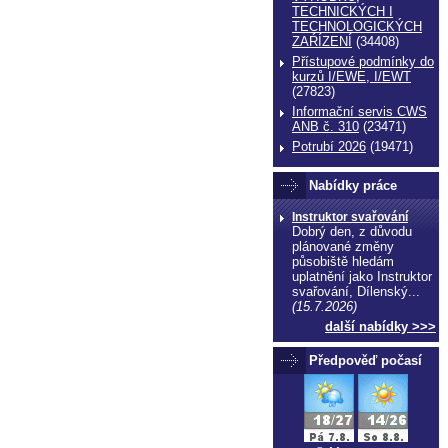
TECHNICKÝCH I
TECHNOLOGICKÝCH
ZAŔÍZENÍ
(34408)
Přístupové podmínky do
kurzů I/EWE, I/EWT
(27823)
Informační servis CWS
ANB č. 310
(23471)
Potrubí 2026
(19471)
Nabídky práce
Instruktor svařování
Dobrý den, z důvodu
plánované změny
působiště hledám
uplatnění jako Instruktor
svařování, Dílenský...
(15.7.2026)
další nabídky >>>
Předpověď počasí