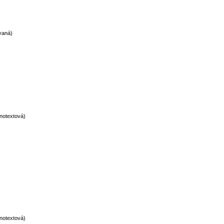
vaná)
notextová)
notextová)