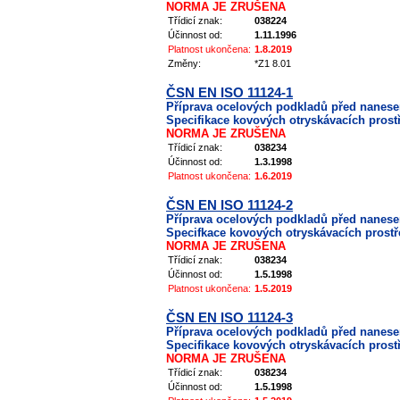
NORMA JE ZRUŠENA
Třídicí znak:
038224
Účinnost od:
1.11.1996
Platnost ukončena:
1.8.2019
Změny:
*Z1 8.01
ČSN EN ISO 11124-1
Příprava ocelových podkladů před nanes
Specifikace kovových otryskávacích prostř
NORMA JE ZRUŠENA
Třídicí znak:
038234
Účinnost od:
1.3.1998
Platnost ukončena:
1.6.2019
ČSN EN ISO 11124-2
Příprava ocelových podkladů před nanes
Specifkace kovových otryskávacích prostřed
NORMA JE ZRUŠENA
Třídicí znak:
038234
Účinnost od:
1.5.1998
Platnost ukončena:
1.5.2019
ČSN EN ISO 11124-3
Příprava ocelových podkladů před nanes
Specifikace kovových otryskávacích prostř
NORMA JE ZRUŠENA
Třídicí znak:
038234
Účinnost od:
1.5.1998