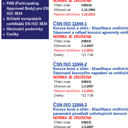
NORMA JE ZRUŠENA
PAB (Participating
Třídicí znak:
038210
Approved Body) pro EN
Účinnost od:
1.12.1994
ISO 3834
Platnost ukončena:
1.10.2012
Držitelé evropských
ČSN ISO 11844-1
certifikátů EN ISO 3834
Koroze kovů a slitin - Klasifikace vnitřníc
Obchodní podmínky
Stanovení a odhad korozní agresivity vnit
Ceníky
NORMA JE ZRUŠENA
Třídicí znak:
038211
Účinnost od:
1.3.2007
Platnost ukončena:
1.2.2021
Změny:
*Z1 7.08
ČSN ISO 11844-2
Koroze kovů a slitin - Klasifikace vnitřníc
Stanovení korozního napadení ve vnitřníc
NORMA JE ZRUŠENA
Třídicí znak:
038211
Účinnost od:
1.3.2007
Platnost ukončena:
1.2.2021
Změny:
*Z1 7.08
ČSN ISO 11844-3
Koroze kovů a slitin - Klasifikace vnitřníc
parametrů prostředí ovlivňujících korozní 
NORMA JE ZRUŠENA
Třídicí znak:
038211
Účinnost od:
1.3.2007