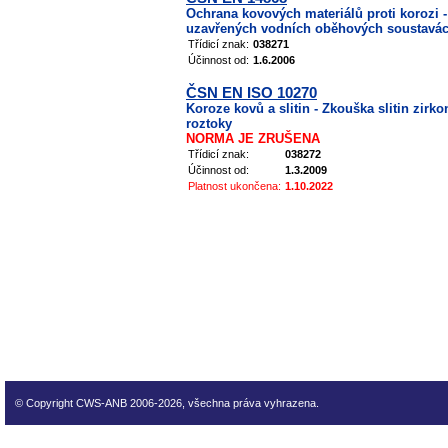
Ochrana kovových materiálů proti korozi 
uzavřených vodních oběhových soustavá
Třídicí znak:
038271
Účinnost od:
1.6.2006
ČSN EN ISO 10270
Koroze kovů a slitin - Zkouška slitin zir
roztoky
NORMA JE ZRUŠENA
Třídicí znak:
038272
Účinnost od:
1.3.2009
Platnost ukončena:
1.10.2022
technické normy technické
normy technické normy tec
technické normy technické
normy technické normy tec
technické normy technické
© Copyright CWS-ANB 2006-2026, všechna práva vyhrazena.