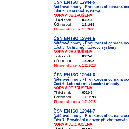
ČSN EN ISO 12944-5
Nátěrové hmoty - Protikorozní ochrana o
Část 5: Ochranné systémy
NORMA JE ZRUŠENA
Třídicí znak:
038241
Účinnost od:
1.7.1999
Platnost ukončena:
1.5.2008
ČSN EN ISO 12944-5
Nátěrové hmoty - Protikorozní ochrana o
Část 5: Ochranné nátěrové systémy
NORMA JE ZRUŠENA
Třídicí znak:
038241
Účinnost od:
1.5.2008
Platnost ukončena:
1.11.2018
ČSN EN ISO 12944-6
Nátěrové hmoty - Protikorozní ochrana o
Část 6: Laboratorní zkušební metody
NORMA JE ZRUŠENA
Třídicí znak:
038241
Účinnost od:
1.11.1998
Platnost ukončena:
1.11.2018
ČSN EN ISO 12944-7
Nátěrové hmoty - Protikorozní ochrana o
Část 7: Provádění a dozor při zhotovování
NORMA JE ZRUŠENA
Třídicí znak:
038241