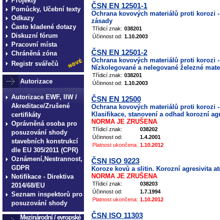
Projekty
ČSN EN 12501-1
Pomůcky, Učební texty
Ochrana kovových materiálů proti korozi 
Odkazy
zásady
Často kladené dotazy
Třídicí znak:
038201
Diskuzní fórum
Účinnost od:
1.10.2003
Pracovní místa
ČSN EN 12501-2
Chráněná zóna
Ochrana kovových materiálů proti korozi 
Registr svářečů
Nízkolegované a nelegované železné mate
Třídicí znak:
038201
Autorizace
Účinnost od:
1.10.2003
Autorizace EWF, IIW /
ČSN EN 12500
Akreditace/Zrušené
Ochrana kovových materiálů proti korozi 
Klasifikace, stanovení a odhad korozní ag
certifikáty
NORMA JE ZRUŠENA
Oprávněná osoba pro
Třídicí znak:
038202
posuzování shody
Účinnost od:
1.4.2001
stavebních konstrukcí
Platnost ukončena:
1.10.2012
dle EU 305/2011 (CPR)
Oznámení,Nestrannost,
ČSN ISO 9223
GDPR
Koroze kovů a slitin. Korozní agresivita at
NORMA JE ZRUŠENA
Notifikace - Direktiva
Třídicí znak:
038203
2014/68/EU
Účinnost od:
1.7.1994
Seznam inspektorů pro
Platnost ukončena:
1.10.2012
posuzování shody
ČSN ISO 11303
Mezinárodní / evropské