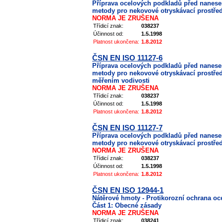
Příprava ocelových podkladů před nanes
metody pro nekovové otryskávací prostředk
NORMA JE ZRUŠENA
Třídicí znak:
038237
Účinnost od:
1.5.1998
Platnost ukončena:
1.8.2012
ČSN EN ISO 11127-6
Příprava ocelových podkladů před nanes
metody pro nekovové otryskávací prostřed
měřením vodivosti
NORMA JE ZRUŠENA
Třídicí znak:
038237
Účinnost od:
1.5.1998
Platnost ukončena:
1.8.2012
ČSN EN ISO 11127-7
Příprava ocelových podkladů před nanes
metody pro nekovové otryskávací prostřed
NORMA JE ZRUŠENA
Třídicí znak:
038237
Účinnost od:
1.5.1998
Platnost ukončena:
1.8.2012
ČSN EN ISO 12944-1
Nátěrové hmoty - Protikorozní ochrana o
Část 1: Obecné zásady
NORMA JE ZRUŠENA
Třídicí znak:
038241