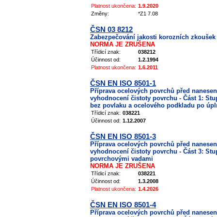
Platnost ukončena:
1.9.2020
Změny:
*Z1 7.08
ČSN 03 8212
Zabezpečování jakosti korozních zkoušek
NORMA JE ZRUŠENA
Třídicí znak:
038212
Účinnost od:
1.2.1994
Platnost ukončena:
1.6.2011
ČSN EN ISO 8501-1
Příprava ocelových povrchů před nanesen
vyhodnocení čistoty povrchu - Část 1: St
bez povlaku a ocelového podkladu po úp
Třídicí znak:
038221
Účinnost od:
1.12.2007
ČSN EN ISO 8501-3
Příprava ocelových povrchů před nanesen
vyhodnocení čistoty povrchu - Část 3: Stu
povrchovými vadami
NORMA JE ZRUŠENA
Třídicí znak:
038221
Účinnost od:
1.3.2008
Platnost ukončena:
1.4.2026
ČSN EN ISO 8501-4
Příprava ocelových povrchů před nanesen