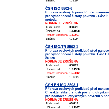
Změny:
*1 8.99
ČSN ISO 8502-6
Příprava ocelových povrchů před nanese
pro vyhodnocení čistoty povrchu - Část 6:
metoda
NORMA JE ZRUŠENA
Třídicí znak:
038222
Účinnost od:
1.3.1998
Platnost ukončena:
1.4.2007
Změny:
*1 8.99
ČSN ISO/TR 8502-1
Příprava ocelových podkladů před nanes
pro vyhodnocení čistoty povrchu. Část 1:
železa
NORMA JE ZRUŠENA
Třídicí znak:
038222
Účinnost od:
1.7.1996
Platnost ukončena:
1.5.2012
Změny:
*1 10.99
ČSN EN ISO 8503-1
Příprava ocelových podkladů před nanes
Charakteristiky drsnosti povrchu otryskan
pro hodnocení otryskaných povrchů s pom
NORMA JE ZRUŠENA
Třídicí znak:
038223
Účinnost od:
1.1.1997