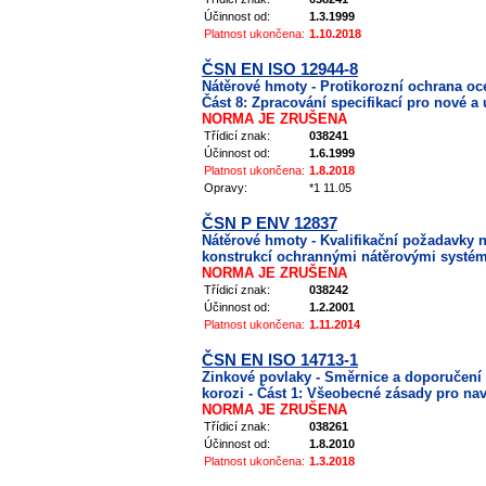
Účinnost od:
1.3.1999
Platnost ukončena:
1.10.2018
ČSN EN ISO 12944-8
Nátěrové hmoty - Protikorozní ochrana o
Část 8: Zpracování specifikací pro nové a
NORMA JE ZRUŠENA
Třídicí znak:
038241
Účinnost od:
1.6.1999
Platnost ukončena:
1.8.2018
Opravy:
*1 11.05
ČSN P ENV 12837
Nátěrové hmoty - Kvalifikační požadavky 
konstrukcí ochrannými nátěrovými systé
NORMA JE ZRUŠENA
Třídicí znak:
038242
Účinnost od:
1.2.2001
Platnost ukončena:
1.11.2014
ČSN EN ISO 14713-1
Zinkové povlaky - Směrnice a doporučení 
korozi - Část 1: Všeobecné zásady pro nav
NORMA JE ZRUŠENA
Třídicí znak:
038261
Účinnost od:
1.8.2010
Platnost ukončena:
1.3.2018