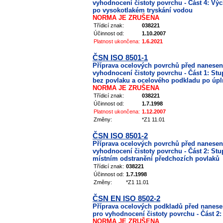
vyhodnocení čistoty povrchu - Část 4: Výc
po vysokotlakém tryskání vodou
NORMA JE ZRUŠENA
Třídicí znak:
038221
Účinnost od:
1.10.2007
Platnost ukončena:
1.6.2021
ČSN ISO 8501-1
Příprava ocelových povrchů před nanesen
vyhodnocení čistoty povrchu - Část 1: St
bez povlaku a ocelového podkladu po úp
NORMA JE ZRUŠENA
Třídicí znak:
038221
Účinnost od:
1.7.1998
Platnost ukončena:
1.12.2007
Změny:
*Z1 11.01
ČSN ISO 8501-2
Příprava ocelových povrchů před nanesen
vyhodnocení čistoty povrchu - Část 2: St
místním odstranění předchozích povlaků
Třídicí znak:
038221
Účinnost od:
1.7.1998
Změny:
*Z1 11.01
ČSN EN ISO 8502-2
Příprava ocelových podkladů před nanes
pro vyhodnocení čistoty povrchu - Část 2
NORMA JE ZRUŠENA