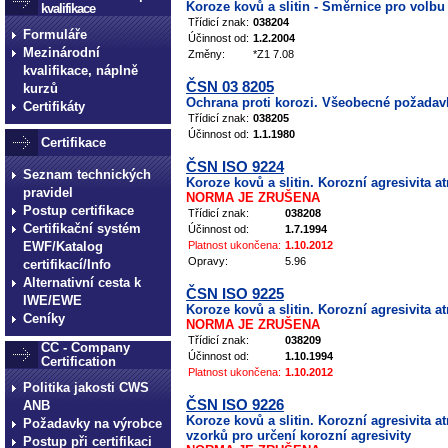
Koroze kovů a slitin - Směrnice pro volbu
kvalifikace
Třídicí znak:
038204
Formuláře
Účinnost od:
1.2.2004
Mezinárodní
Změny:
*Z1 7.08
kvalifikace, náplně
ČSN 03 8205
kurzů
Ochrana proti korozi. Všeobecné požada
Certifikáty
Třídicí znak:
038205
Účinnost od:
1.1.1980
Certifikace
ČSN ISO 9224
Seznam technických
Koroze kovů a slitin. Korozní agresivita 
pravidel
NORMA JE ZRUŠENA
Postup certifikace
Třídicí znak:
038208
Certifikační systém
Účinnost od:
1.7.1994
EWF/Katalog
Platnost ukončena:
1.10.2012
Opravy:
5.96
certifikací/Info
Alternativní cesta k
ČSN ISO 9225
IWE/EWE
Koroze kovů a slitin. Korozní agresivita a
Ceníky
NORMA JE ZRUŠENA
Třídicí znak:
038209
CC - Company
Účinnost od:
1.10.1994
Certification
Platnost ukončena:
1.10.2012
Politika jakosti CWS
ČSN ISO 9226
ANB
Koroze kovů a slitin. Korozní agresivita a
Požadavky na výrobce
vzorků pro určení korozní agresivity
Postup při certifikaci