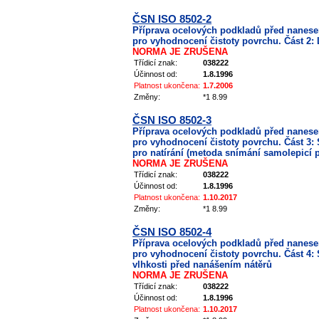
ČSN ISO 8502-2
Příprava ocelových podkladů před nanes
pro vyhodnocení čistoty povrchu. Část 2:
NORMA JE ZRUŠENA
Třídicí znak:
038222
Účinnost od:
1.8.1996
Platnost ukončena:
1.7.2006
Změny:
*1 8.99
ČSN ISO 8502-3
Příprava ocelových podkladů před nanes
pro vyhodnocení čistoty povrchu. Část 3
pro natírání (metoda snímání samolepicí 
NORMA JE ZRUŠENA
Třídicí znak:
038222
Účinnost od:
1.8.1996
Platnost ukončena:
1.10.2017
Změny:
*1 8.99
ČSN ISO 8502-4
Příprava ocelových podkladů před nanes
pro vyhodnocení čistoty povrchu. Část 4
vlhkosti před nanášením nátěrů
NORMA JE ZRUŠENA
Třídicí znak:
038222
Účinnost od:
1.8.1996
Platnost ukončena:
1.10.2017