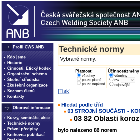
Profil CWS ANB
Technické normy
Kdo jsme
Vybrané normy.
Historie
Činnosti, Etický kodex
Platnost:
Účinnost/změny 
Organizační schéma
všechny
všechny
Školicí střediska
pouze platné
rok
pouze neplatné
Zkušební organizace
nejnovější
[
Tisk
]
Seznam členů
Kontakty
Hledat podle tříd
Oborové informace
03 STROJNÍ SOUČÁSTI - K
03 82 Oblasti koroz
Kurzy, semináře, akce
Technické normy
Právní předpisy
bylo nalezeno 86 norem
Knihovna publikací