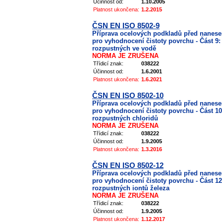
Účinnost od:
1.10.2005
Platnost ukončena:
1.2.2015
ČSN EN ISO 8502-9
Příprava ocelových podkladů před nanes
pro vyhodnocení čistoty povrchu - Část 9
rozpustných ve vodě
NORMA JE ZRUŠENA
Třídicí znak:
038222
Účinnost od:
1.6.2001
Platnost ukončena:
1.6.2021
ČSN EN ISO 8502-10
Příprava ocelových podkladů před nanes
pro vyhodnocení čistoty povrchu - Část 10
rozpustných chloridů
NORMA JE ZRUŠENA
Třídicí znak:
038222
Účinnost od:
1.9.2005
Platnost ukončena:
1.3.2016
ČSN EN ISO 8502-12
Příprava ocelových podkladů před nanes
pro vyhodnocení čistoty povrchu - Část 12
rozpustných iontů železa
NORMA JE ZRUŠENA
Třídicí znak:
038222
Účinnost od:
1.9.2005
Platnost ukončena:
1.12.2017