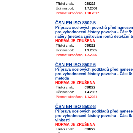
Třídicí znak:
038222
Účinnost od:
1.7.2006
Platnost ukončena:
1.10.2017
ČSN EN ISO 8502-5
Příprava ocelových povrchů před nanese
pro vyhodnocení čistoty povrchu - Část 5
nátěry (metoda zjišťování iontů detekční tr
NORMA JE ZRUŠENA
Třídicí znak:
038222
Účinnost od:
1.9.2005
Platnost ukončena:
1.2.2026
ČSN EN ISO 8502-6
Příprava ocelových podkladů před nanes
pro vyhodnocení čistoty povrchu - Část 6:
metoda
NORMA JE ZRUŠENA
Třídicí znak:
038222
Účinnost od:
1.4.2007
Platnost ukončena:
1.1.2021
ČSN EN ISO 8502-8
Příprava ocelových podkladů před nanes
pro vyhodnocení čistoty povrchu - Část 8:
vlhkosti
NORMA JE ZRUŠENA
Třídicí znak:
038222