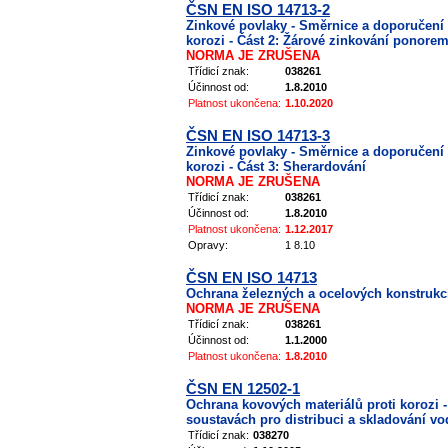
ČSN EN ISO 14713-2
Zinkové povlaky - Směrnice a doporučení 
korozi - Část 2: Žárové zinkování ponore
NORMA JE ZRUŠENA
Třídicí znak:
038261
Účinnost od:
1.8.2010
Platnost ukončena:
1.10.2020
ČSN EN ISO 14713-3
Zinkové povlaky - Směrnice a doporučení 
korozi - Část 3: Sherardování
NORMA JE ZRUŠENA
Třídicí znak:
038261
Účinnost od:
1.8.2010
Platnost ukončena:
1.12.2017
Opravy:
1 8.10
ČSN EN ISO 14713
Ochrana železných a ocelových konstrukcí 
NORMA JE ZRUŠENA
Třídicí znak:
038261
Účinnost od:
1.1.2000
Platnost ukončena:
1.8.2010
ČSN EN 12502-1
Ochrana kovových materiálů proti korozi 
soustavách pro distribuci a skladování vo
Třídicí znak:
038270