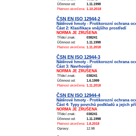
Účinnost od:
1.11.1998
Platnost ukončena:
1.10.2018
ČSN EN ISO 12944-2
Nátěrové hmoty - Protikorozní ochrana o
Část 2: Klasifikace vnějšího prostředí
NORMA JE ZRUŠENA
Třídicí znak:
038241
Účinnost od:
1.11.1998
Platnost ukončena:
1.11.2018
ČSN EN ISO 12944-3
Nátěrové hmoty - Protikorozní ochrana o
Část 3: Navrhování
NORMA JE ZRUŠENA
Třídicí znak:
038241
Účinnost od:
1.6.1999
Platnost ukončena:
1.11.2018
ČSN EN ISO 12944-4
Nátěrové hmoty - Protikorozní ochrana o
Část 4: Typy povrchů podkladů a jejich př
NORMA JE ZRUŠENA
Třídicí znak:
038241
Účinnost od:
1.11.1998
Platnost ukončena:
1.8.2018
Opravy:
12.98