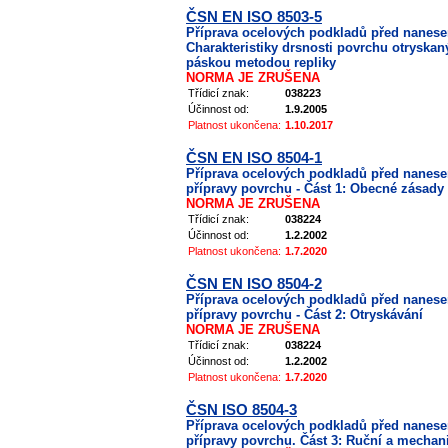
ČSN EN ISO 8503-5
Příprava ocelových podkladů před nanes
Charakteristiky drsnosti povrchu otryskan
páskou metodou repliky
NORMA JE ZRUŠENA
Třídicí znak:
038223
Účinnost od:
1.9.2005
Platnost ukončena:
1.10.2017
ČSN EN ISO 8504-1
Příprava ocelových podkladů před nanes
přípravy povrchu - Část 1: Obecné zásady
NORMA JE ZRUŠENA
Třídicí znak:
038224
Účinnost od:
1.2.2002
Platnost ukončena:
1.7.2020
ČSN EN ISO 8504-2
Příprava ocelových podkladů před nanes
přípravy povrchu - Část 2: Otryskávání
NORMA JE ZRUŠENA
Třídicí znak:
038224
Účinnost od:
1.2.2002
Platnost ukončena:
1.7.2020
ČSN ISO 8504-3
Příprava ocelových podkladů před nanes
přípravy povrchu. Část 3: Ruční a mechan