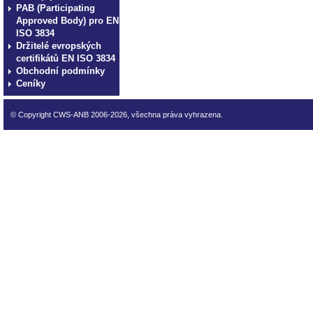
PAB (Participating
Approved Body) pro EN
ISO 3834
Držitelé evropských
certifikátů EN ISO 3834
Obchodní podmínky
Ceníky
© Copyright CWS-ANB 2006-2026, všechna práva vyhrazena.