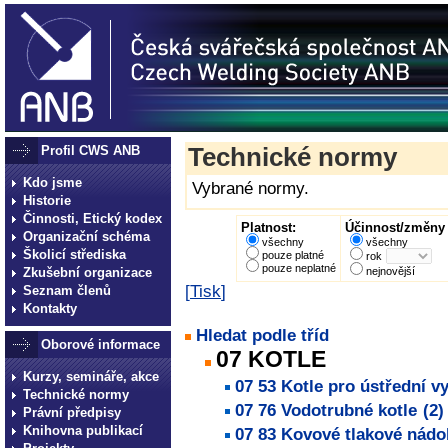
Profil CWS ANB
Technické normy
Kdo jsme
Vybrané normy.
Historie
Činnosti, Etický kodex
Platnost:
Účinnost/změny 
Organizační schéma
všechny
všechny
Školicí střediska
pouze platné
rok
pouze neplatné
Zkušební organizace
nejnovější
[
Tisk
]
Seznam členů
Kontakty
Hledat podle tříd
Oborové informace
07 KOTLE
Kurzy, semináře, akce
07 53 Kotle pro ústřední v
Technické normy
07 76 Vodotrubné kotle
(2)
Právní předpisy
Knihovna publikací
07 83 Kovové tlakové nádo