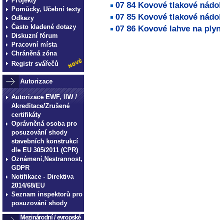
Projekty
07 84 Kovové tlakové nádo
Pomůcky, Učební texty
07 85 Kovové tlakové nádo
Odkazy
Často kladené dotazy
07 86 Kovové lahve na plyn
Diskuzní fórum
technické normy technické
Pracovní místa
Chráněná zóna
normy technické normy tec
Registr svářečů
technické normy technické
normy technické normy tec
Autorizace
technické normy technické
Autorizace EWF, IIW /
Akreditace/Zrušené
certifikáty
Oprávněná osoba pro
posuzování shody
stavebních konstrukcí
dle EU 305/2011 (CPR)
Oznámení,Nestrannost,
GDPR
Notifikace - Direktiva
2014/68/EU
Seznam inspektorů pro
posuzování shody
Mezinárodní / evropské