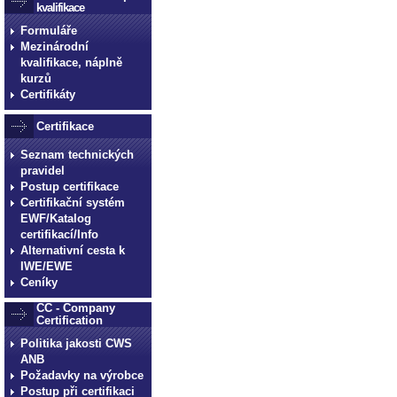
kvalifikace
Formuláře
Mezinárodní
kvalifikace, náplně
kurzů
Certifikáty
Certifikace
Seznam technických
pravidel
Postup certifikace
Certifikační systém
EWF/Katalog
certifikací/Info
Alternativní cesta k
IWE/EWE
Ceníky
CC - Company
Certification
Politika jakosti CWS
ANB
Požadavky na výrobce
Postup při certifikaci