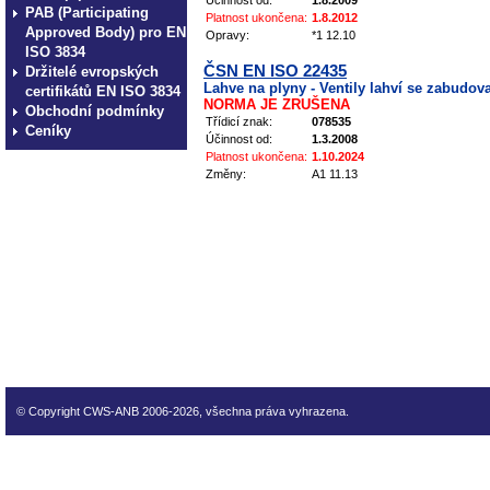
Účinnost od:
1.8.2009
PAB (Participating
Platnost ukončena:
1.8.2012
Approved Body) pro EN
Opravy:
*1 12.10
ISO 3834
ČSN EN ISO 22435
Držitelé evropských
Lahve na plyny - Ventily lahví se zabudo
certifikátů EN ISO 3834
NORMA JE ZRUŠENA
Obchodní podmínky
Třídicí znak:
078535
Ceníky
Účinnost od:
1.3.2008
Platnost ukončena:
1.10.2024
Změny:
A1 11.13
technické normy technické
normy technické normy tec
technické normy technické
normy technické normy tec
technické normy technické
© Copyright CWS-ANB 2006-2026, všechna práva vyhrazena.