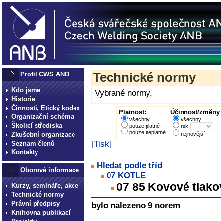
Profil CWS ANB
Technické normy
Kdo jsme
Vybrané normy.
Historie
Činnosti, Etický kodex
Platnost:
Účinnost/změny 
Organizační schéma
všechny
všechny
Školicí střediska
pouze platné
rok
pouze neplatné
Zkušební organizace
nejnovější
[
Tisk
]
Seznam členů
Kontakty
Hledat podle tříd
Oborové informace
07 KOTLE
07 85 Kovové tlako
Kurzy, semináře, akce
Technické normy
Právní předpisy
bylo nalezeno 9 norem
Knihovna publikací