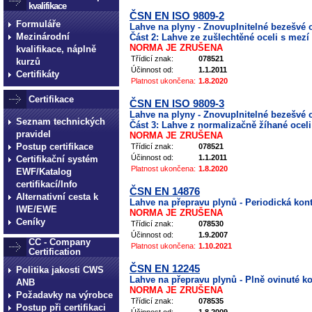
kvalifikace
ČSN EN ISO 9809-2
Formuláře
Lahve na plyny - Znovuplnitelné bezešvé o
Mezinárodní
Část 2: Lahve ze zušlechtěné oceli s mezí
NORMA JE ZRUŠENA
kvalifikace, náplně
Třídicí znak:
078521
kurzů
Účinnost od:
1.1.2011
Certifikáty
Platnost ukončena:
1.8.2020
Certifikace
ČSN EN ISO 9809-3
Lahve na plyny - Znovuplnitelné bezešvé o
Seznam technických
Část 3: Lahve z normalizačně žíhané oceli
pravidel
NORMA JE ZRUŠENA
Postup certifikace
Třídicí znak:
078521
Účinnost od:
1.1.2011
Certifikační systém
Platnost ukončena:
1.8.2020
EWF/Katalog
certifikací/Info
ČSN EN 14876
Alternativní cesta k
Lahve na přepravu plynů - Periodická kon
IWE/EWE
NORMA JE ZRUŠENA
Ceníky
Třídicí znak:
078530
Účinnost od:
1.9.2007
CC - Company
Platnost ukončena:
1.10.2021
Certification
ČSN EN 12245
Politika jakosti CWS
Lahve na přepravu plynů - Plně ovinuté k
ANB
NORMA JE ZRUŠENA
Požadavky na výrobce
Třídicí znak:
078535
Postup při certifikaci