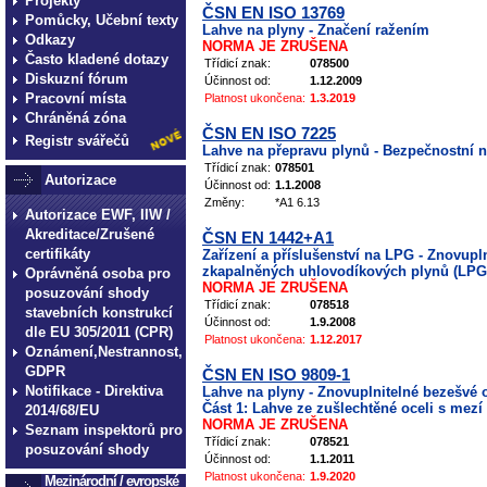
Projekty
ČSN EN ISO 13769
Pomůcky, Učební texty
Lahve na plyny - Značení ražením
Odkazy
NORMA JE ZRUŠENA
Často kladené dotazy
Třídicí znak:
078500
Diskuzní fórum
Účinnost od:
1.12.2009
Pracovní místa
Platnost ukončena:
1.3.2019
Chráněná zóna
ČSN EN ISO 7225
Registr svářečů
Lahve na přepravu plynů - Bezpečnostní 
Třídicí znak:
078501
Autorizace
Účinnost od:
1.1.2008
Změny:
*A1 6.13
Autorizace EWF, IIW /
Akreditace/Zrušené
ČSN EN 1442+A1
certifikáty
Zařízení a příslušenství na LPG - Znovupl
zkapalněných uhlovodíkových plynů (LPG)
Oprávněná osoba pro
NORMA JE ZRUŠENA
posuzování shody
Třídicí znak:
078518
stavebních konstrukcí
Účinnost od:
1.9.2008
dle EU 305/2011 (CPR)
Platnost ukončena:
1.12.2017
Oznámení,Nestrannost,
GDPR
ČSN EN ISO 9809-1
Notifikace - Direktiva
Lahve na plyny - Znovuplnitelné bezešvé o
Část 1: Lahve ze zušlechtěné oceli s mezí
2014/68/EU
NORMA JE ZRUŠENA
Seznam inspektorů pro
Třídicí znak:
078521
posuzování shody
Účinnost od:
1.1.2011
Platnost ukončena:
1.9.2020
Mezinárodní / evropské