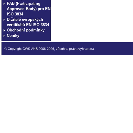
PAB (Participating
Approved Body) pro EN
ISO 3834
Držitelé evropských
certifikátů EN ISO 3834
Obchodní podmínky
Ceníky
© Copyright CWS-ANB 2006-2026, všechna práva vyhrazena.