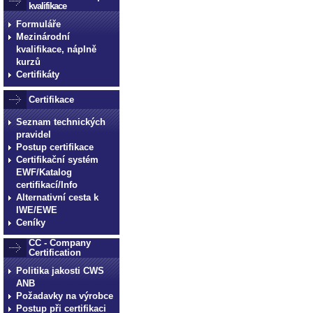
kvalifikace
Formuláře
Mezinárodní
kvalifikace, náplně
kurzů
Certifikáty
Certifikace
Seznam technických
pravidel
Postup certifikace
Certifikační systém
EWF/Katalog
certifikací/Info
Alternativní cesta k
IWE/EWE
Ceníky
CC - Company
Certification
Politika jakosti CWS
ANB
Požadavky na výrobce
Postup při certifikaci