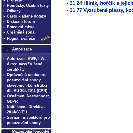
Projekty
31 24 Hliník, hořčík a jejich
Pomůcky, Učební texty
31 77 Vyztužené plasty, k
Odkazy
Často kladené dotazy
technické normy technické
Diskuzní fórum
normy technické normy tec
Pracovní místa
Chráněná zóna
technické normy technické
Registr svářečů
normy technické normy tec
technické normy technické
Autorizace
Autorizace EWF, IIW /
Akreditace/Zrušené
certifikáty
Oprávněná osoba pro
posuzování shody
stavebních konstrukcí
dle EU 305/2011 (CPR)
Oznámení,Nestrannost,
GDPR
Notifikace - Direktiva
2014/68/EU
Seznam inspektorů pro
posuzování shody
Mezinárodní / evropské