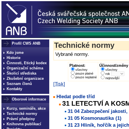
Profil CWS ANB
Technické normy
Kdo jsme
Vybrané normy.
Historie
Činnosti, Etický kodex
Platnost:
Účinnost/změny 
Organizační schéma
všechny
všechny
Školicí střediska
pouze platné
rok
pouze neplatné
Zkušební organizace
nejnovější
[
Tisk
]
Seznam členů
Kontakty
Hledat podle tříd
Oborové informace
31 LETECTVÍ A KO
Kurzy, semináře, akce
31 04 Zabezpečení jakosti,
Technické normy
31 05 Kosmonautika
(1)
Právní předpisy
Knihovna publikací
31 23 Hliník, hořčík a jejic