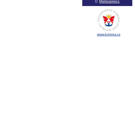
©
Meteopress
www.komora.cz