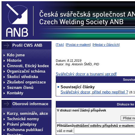
[
Tisk
] [
Poslat e-mailem
] [
Hledat v článcích
]
Profil CWS ANB
Kdo jsme
Historie
Datum:
8.11.2019
Autor:
Ing. Antonín ŠMÍD, PID
Činnosti, Etický kodex
Organizační schéma
Svářečský dozor a tsunami upr.pdf
Školicí střediska
Souvise
Zkušební organizace
Související články
Seznam členů
Svářečský dozor, přítel nebo nepřítel ?
(8.
Kontakty
Oborové informace
Diskuze ke
V diskuzi není žádný příspěvek
Kurzy, semináře, akce
Technické normy
Právní předpisy
Přihlášení/odhlášení odběru příspěvků e-mailem:
Knihovna publikací
váš e-mail: