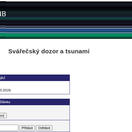
Svářečský dozor a tsunami
jící
10.2019)
 článku