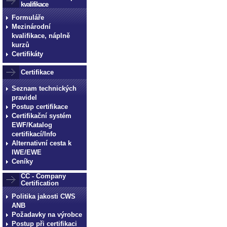
kvalifikace
Formuláře
Mezinárodní
kvalifikace, náplně
kurzů
Certifikáty
Certifikace
Seznam technických
pravidel
Postup certifikace
Certifikační systém
EWF/Katalog
certifikací/Info
Alternativní cesta k
IWE/EWE
Ceníky
CC - Company
Certification
Politika jakosti CWS
ANB
Požadavky na výrobce
Postup při certifikaci