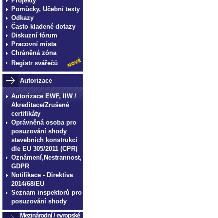
Projekty
Pomůcky, Učební texty
Odkazy
Často kladené dotazy
Diskuzní fórum
Pracovní místa
Chráněná zóna
Registr svářečů
Autorizace
Autorizace EWF, IIW /
Akreditace/Zrušené
certifikáty
Oprávněná osoba pro
posuzování shody
stavebních konstrukcí
dle EU 305/2011 (CPR)
Oznámení,Nestrannost,
GDPR
Notifikace - Direktiva
2014/68/EU
Seznam inspektorů pro
posuzování shody
Mezinárodní / evropské