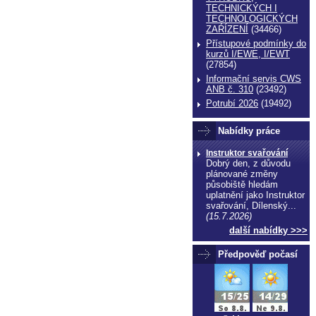
TECHNICKÝCH I
TECHNOLOGICKÝCH
ZAŔÍZENÍ
(34466)
Přístupové podmínky do
kurzů I/EWE, I/EWT
(27854)
Informační servis CWS
ANB č. 310
(23492)
Potrubí 2026
(19492)
Nabídky práce
Instruktor svařování
Dobrý den, z důvodu
plánované změny
působiště hledám
uplatnění jako Instruktor
svařování, Dílenský...
(15.7.2026)
další nabídky >>>
Předpověď počasí