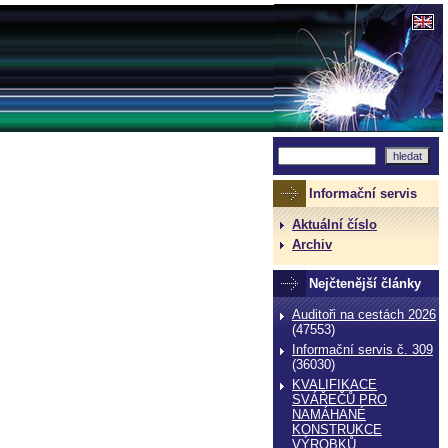
Informační servis
Aktuální číslo
Archiv
Nejčtenější články
Auditoři na cestách 2026
(47553)
Informační servis č. 309
(36030)
KVALIFIKACE
SVÁŘEČŮ PRO
NAMÁHANÉ
KONSTRUKCE
VÝROBKŮ,