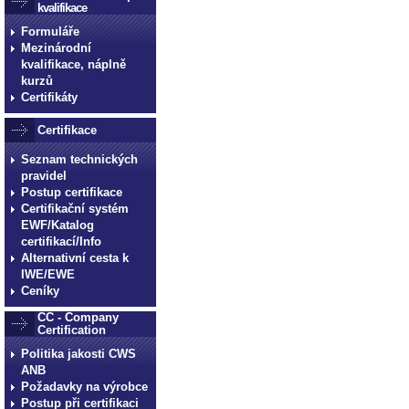
kvalifikace
Formuláře
Mezinárodní
kvalifikace, náplně
kurzů
Certifikáty
Certifikace
Seznam technických
pravidel
Postup certifikace
Certifikační systém
EWF/Katalog
certifikací/Info
Alternativní cesta k
IWE/EWE
Ceníky
CC - Company
Certification
Politika jakosti CWS
ANB
Požadavky na výrobce
Postup při certifikaci