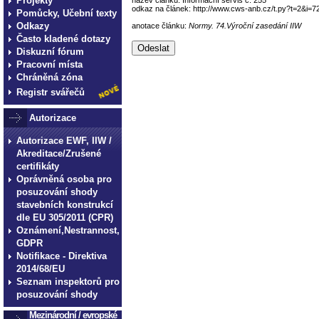
Projekty
odkaz na článek: http://www.cws-anb.cz/t.py?t=2&i=7
Pomůcky, Učební texty
Odkazy
anotace článku:
Normy. 74.Výroční zasedání IIW
Často kladené dotazy
Diskuzní fórum
Pracovní místa
Chráněná zóna
Registr svářečů
Autorizace
Autorizace EWF, IIW /
Akreditace/Zrušené
certifikáty
Oprávněná osoba pro
posuzování shody
stavebních konstrukcí
dle EU 305/2011 (CPR)
Oznámení,Nestrannost,
GDPR
Notifikace - Direktiva
2014/68/EU
Seznam inspektorů pro
posuzování shody
Mezinárodní / evropské