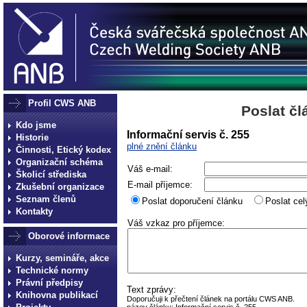
Profil CWS ANB
Poslat č
Kdo jsme
Informační servis č. 255
Historie
plné znění článku
Činnosti, Etický kodex
Organizační schéma
Váš e-mail:
Školicí střediska
E-mail příjemce:
Zkušební organizace
Seznam členů
Poslat doporučení článku
Poslat cel
Kontakty
Váš vzkaz pro příjemce:
Oborové informace
Kurzy, semináře, akce
Technické normy
Právní předpisy
Text zprávy:
Knihovna publikací
Doporučuji k přečtení článek na portálu CWS ANB.
název článku: Informační servis č. 255