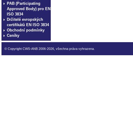
PAB (Participating
Approved Body) pro EN
ISO 3834
Držitelé evropských
certifikátů EN ISO 3834
Obchodní podmínky
Ceníky
© Copyright CWS-ANB 2006-2026, všechna práva vyhrazena.